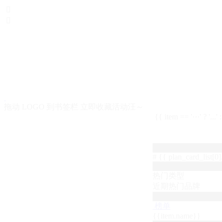


拖动 LOGO 到书签栏 立即收藏活动汪～
{{ item == '···' ? '...'
# {{ plan_card_list[0].
热门类型
近期热门品牌
榜单
{{item.name}}