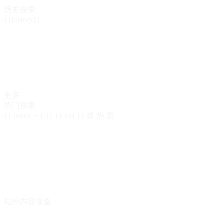
历史搜索
{{history}}
更多
热门搜索
{{ index + 1 }}
{{ hot }}
爆
热
新
站外内容搜查