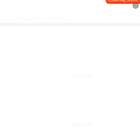

type == 1 ? "得500元" : "送VIP"}}
活动方案
营销方案