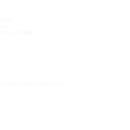
册有礼
VIP
50元！还享免费
态
{{shop_list.person_nick_name}}
录