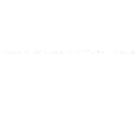
ontent_vip_info?.is_content_vip > 0 ? '有效期至 ' + content_vip_inf