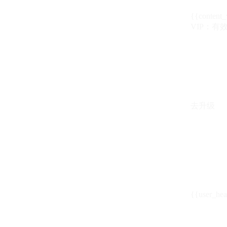
{{content_
VIP：有效期至
去升级
{{user_hea