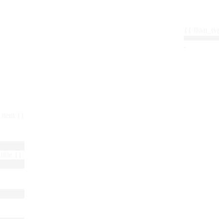
{{ float_
 : item }}
title }}