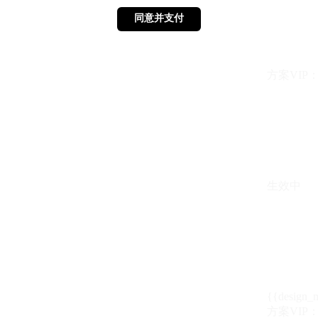
同意并支付
同意并支付
方案VIP：{{ 
生效中
{{design_
方案VIP：