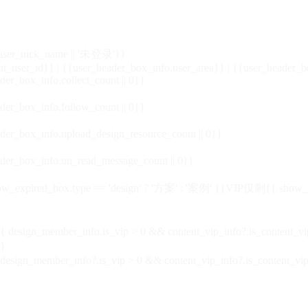
_user_nick_name || '未登录'}}
nt_user_id}} | {{user_header_box_info.user_area}} | {{user_header_b
der_box_info.collect_count || 0}}
der_box_info.follow_count || 0}}
der_box_info.upload_design_resource_count || 0}}
der_box_info.un_read_message_count || 0}}
_expired_box.type == 'design' ? '方案' : '案例' }}VIP
仅剩{{ show_exp
sign_member_info.is_vip > 0 && content_vip_info?.is_content_
}
 design_member_info?.is_vip > 0 && content_vip_info?.is_content_