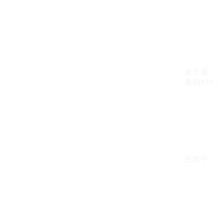
未开通
案例VIP：{{ c
生效中