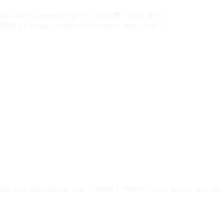
vip_info?.is_content_vip > 0 ? '去续费' : '未开通' }}
 {{ design_member_info.expired_time_show }}
der_box_info.balance_gold > 99999 ? '99999+' : user_header_box_