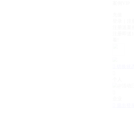
案例VIP
充值
登录｜注
注册送案例
注册即送1
看!

切换状

个人

企业

退出登