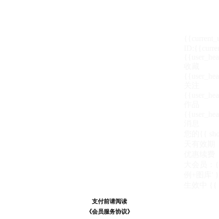
{{current
ID:{{curre
{{user_hea
收藏
{{user_hea
关注
{{user_hea
作品
{{user_hea
消息
您的{{ show
天
有效期
优惠续费
大会员：{{ de
例+图库' }
生效中
{{
支付前请阅读
支付前请阅读
《汪币规则说明》
《会员服务协议》