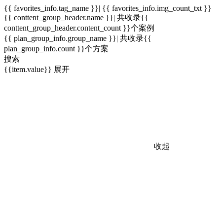
{{ favorites_info.tag_name }}| {{ favorites_info.img_count_txt }}
{{ conttent_group_header.name }}| 共收录{{
conttent_group_header.content_count }}个案例
{{ plan_group_info.group_name }}| 共收录{{
plan_group_info.count }}个方案
搜索
{{item.value}}
展开
收起