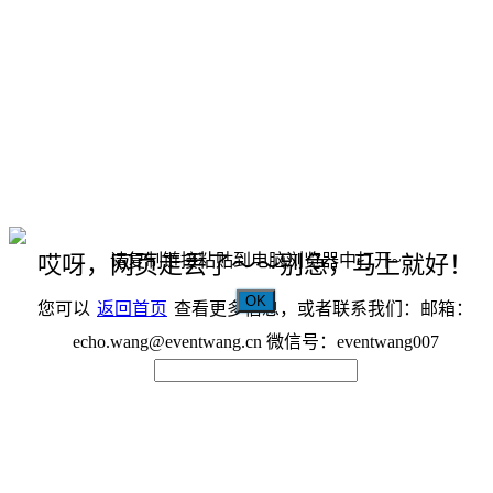
请复制链接粘贴到电脑浏览器中打开~
哎呀，网页走丢了～～别急，马上就好！
OK
您可以
返回首页
查看更多信息，或者联系我们：邮箱：
echo.wang@eventwang.cn 微信号：eventwang007