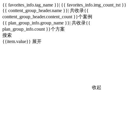
{{ favorites_info.tag_name }}| {{ favorites_info.img_count_txt }}
{{ conttent_group_header.name }}| 共收录{{
conttent_group_header.content_count }}个案例
{{ plan_group_info.group_name }}| 共收录{{
plan_group_info.count }}个方案
搜索
{{item.value}}
展开
收起