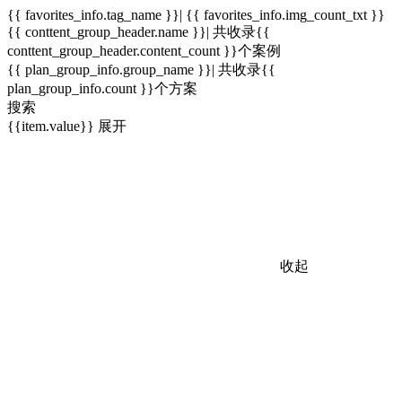
{{ favorites_info.tag_name }}| {{ favorites_info.img_count_txt }}
{{ conttent_group_header.name }}| 共收录{{
conttent_group_header.content_count }}个案例
{{ plan_group_info.group_name }}| 共收录{{
plan_group_info.count }}个方案
搜索
{{item.value}}
展开
收起