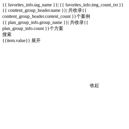
{{ favorites_info.tag_name }}| {{ favorites_info.img_count_txt }}
{{ conttent_group_header.name }}| 共收录{{
conttent_group_header.content_count }}个案例
{{ plan_group_info.group_name }}| 共收录{{
plan_group_info.count }}个方案
搜索
{{item.value}}
展开
收起