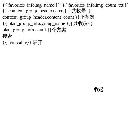
{{ favorites_info.tag_name }}| {{ favorites_info.img_count_txt }}
{{ conttent_group_header.name }}| 共收录{{
conttent_group_header.content_count }}个案例
{{ plan_group_info.group_name }}| 共收录{{
plan_group_info.count }}个方案
搜索
{{item.value}}
展开
收起