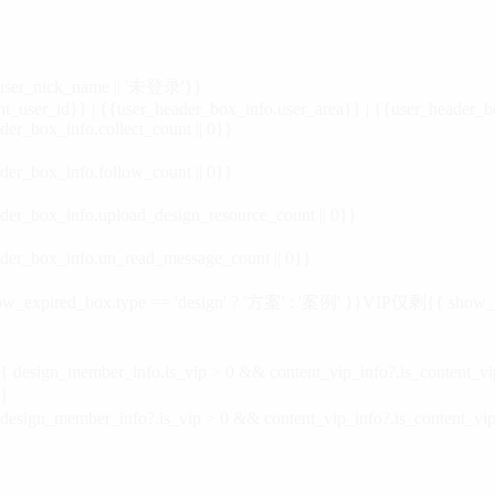
_user_nick_name || '未登录'}}
nt_user_id}} | {{user_header_box_info.user_area}} | {{user_header_b
der_box_info.collect_count || 0}}
der_box_info.follow_count || 0}}
der_box_info.upload_design_resource_count || 0}}
der_box_info.un_read_message_count || 0}}
_expired_box.type == 'design' ? '方案' : '案例' }}VIP
仅剩{{ show_exp
sign_member_info.is_vip > 0 && content_vip_info?.is_content_
}
 design_member_info?.is_vip > 0 && content_vip_info?.is_content_