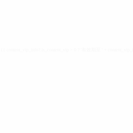
ontent_vip_info?.is_content_vip > 0 ? '有效期至 ' + content_vip_inf