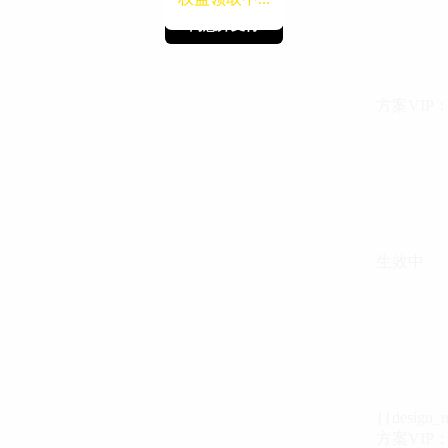
同意并支付
同意并支付
方案VIP：{{ 
生效中
{{design_
方案VIP：