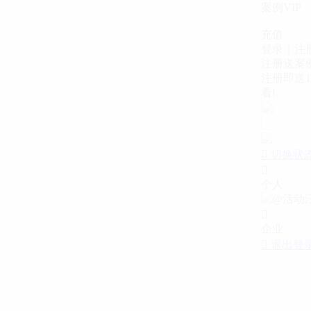
案例VIP
充值
登录｜注
注册送案例
注册即送1
看!

切换状

个人

企业

退出登