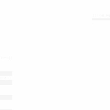
{{ float_
 : item }}
title }}