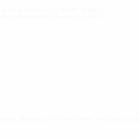
vip_info?.is_content_vip > 0 ? '去续费' : '未开通' }}
 {{ design_member_info.expired_time_show }}
der_box_info.balance_gold > 99999 ? '99999+' : user_header_box_