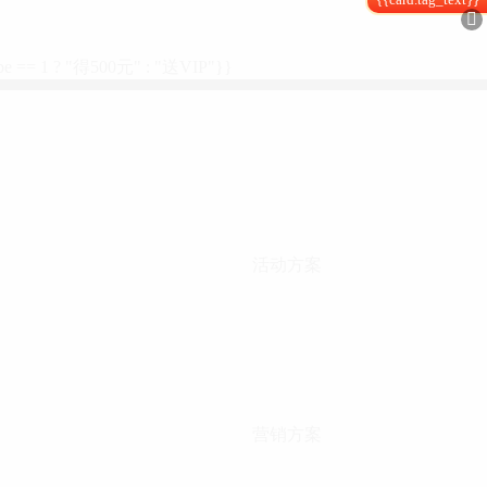

type == 1 ? "得500元" : "送VIP"}}
活动方案
营销方案