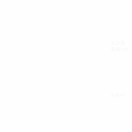
未开通
案例VIP：{{ c
生效中