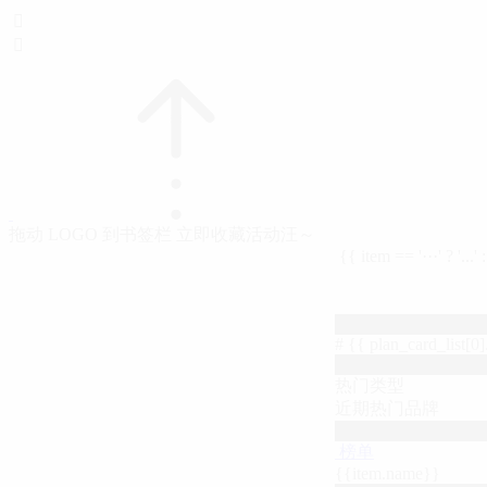


拖动 LOGO 到书签栏 立即收藏活动汪～
{{ item == '···' ? '...'
# {{ plan_card_list[0].
热门类型
近期热门品牌
榜单
{{item.name}}