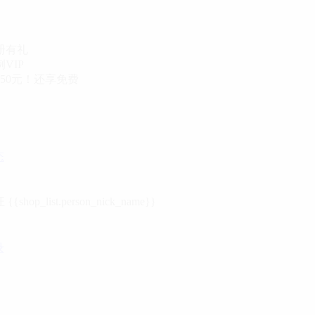
册有礼
VIP
50元！还享免费
态
{{shop_list.person_nick_name}}
录