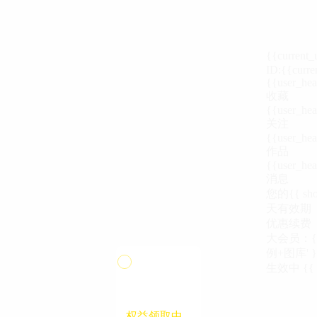
{{current
ID:{{curre
{{user_hea
收藏
{{user_hea
关注
{{user_hea
作品
{{user_hea
消息
您的{{ show
天
有效期
优惠续费
大会员：{{ de
例+图库' }
生效中
{{
支付前请阅读
支付前请阅读
《汪币规则说明》
《会员服务协议》
权益领取中...