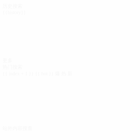
历史搜索
{{history}}
更多
热门搜索
{{ index + 1 }}
{{ hot }}
爆
热
新
站外内容搜查