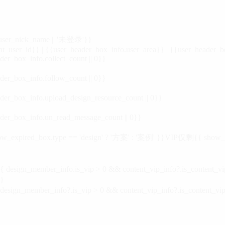
_user_nick_name || '未登录'}}
nt_user_id}} | {{user_header_box_info.user_area}} | {{user_header_b
der_box_info.collect_count || 0}}
der_box_info.follow_count || 0}}
der_box_info.upload_design_resource_count || 0}}
der_box_info.un_read_message_count || 0}}
_expired_box.type == 'design' ? '方案' : '案例' }}VIP
仅剩{{ show_exp
sign_member_info.is_vip > 0 && content_vip_info?.is_content_
}
 design_member_info?.is_vip > 0 && content_vip_info?.is_content_