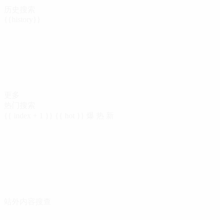
历史搜索
{{history}}
更多
热门搜索
{{ index + 1 }}
{{ hot }}
爆
热
新
站外内容搜查