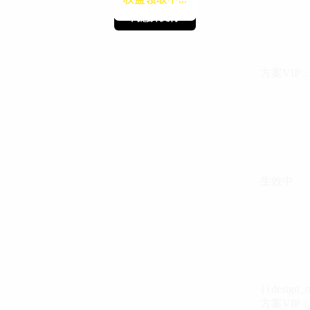
同意并支付
同意并支付
方案VIP：{{ 
生效中
{{design_
方案VIP：