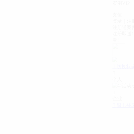
案例VIP
充值
登录｜注
注册送案例
注册即送1
看!

切换状

个人

企业

退出登