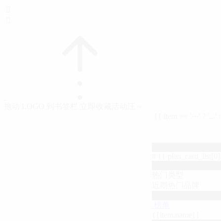


拖动 LOGO 到书签栏 立即收藏活动汪～
{{ item == '···' ? '...'
# {{ plan_card_list[0].
热门类型
近期热门品牌
榜单
{{item.name}}