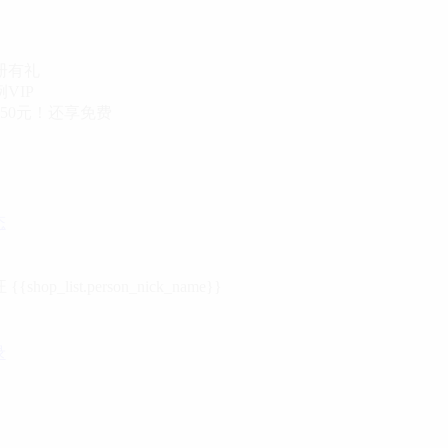
册有礼
VIP
50元！还享免费
态
{{shop_list.person_nick_name}}
录