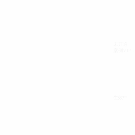
未开通
案例VIP：{{ c
生效中