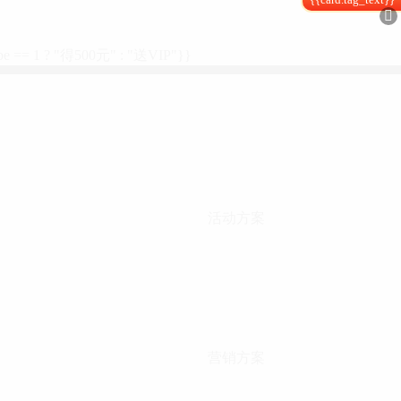

type == 1 ? "得500元" : "送VIP"}}
活动方案
营销方案