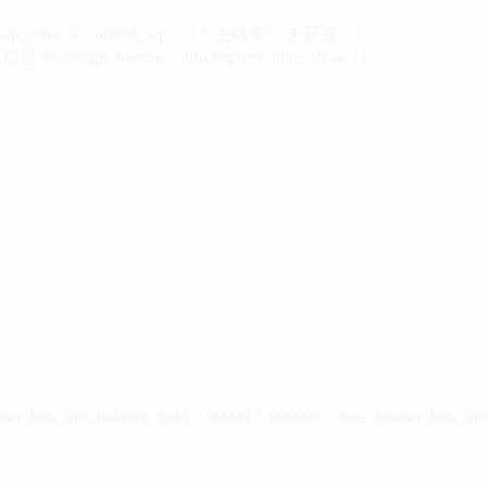
vip_info?.is_content_vip > 0 ? '去续费' : '未开通' }}
 {{ design_member_info.expired_time_show }}
der_box_info.balance_gold > 99999 ? '99999+' : user_header_box_