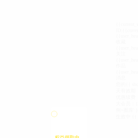
{{current
ID:{{curre
{{user_hea
收藏
{{user_hea
关注
{{user_hea
作品
{{user_hea
消息
您的{{ show
天
有效期
优惠续费
大会员：{{ de
例+图库' }
生效中
{{
支付前请阅读
支付前请阅读
《汪币规则说明》
《会员服务协议》
权益领取中...