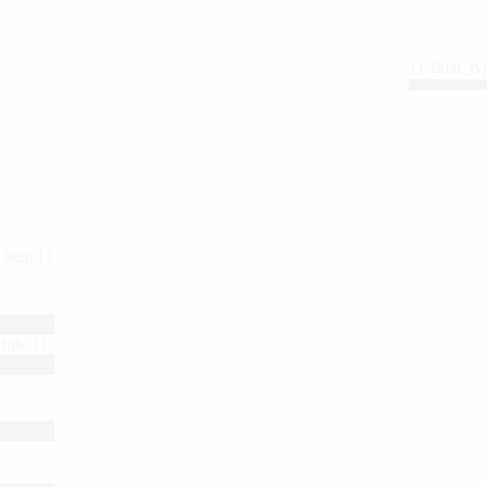
{{ float_
 : item }}
title }}