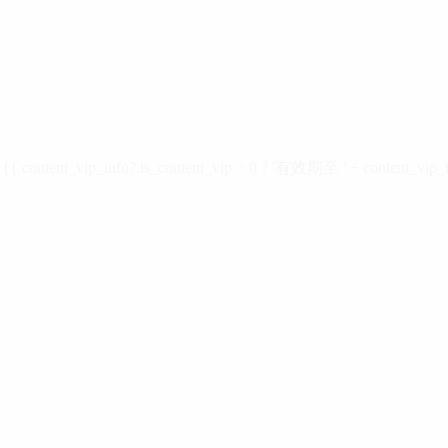
ontent_vip_info?.is_content_vip > 0 ? '有效期至 ' + content_vip_inf