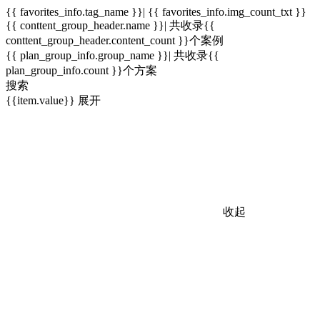
{{ favorites_info.tag_name }}| {{ favorites_info.img_count_txt }}
{{ conttent_group_header.name }}| 共收录{{
conttent_group_header.content_count }}个案例
{{ plan_group_info.group_name }}| 共收录{{
plan_group_info.count }}个方案
搜索
{{item.value}}
展开
收起