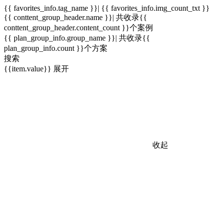
{{ favorites_info.tag_name }}| {{ favorites_info.img_count_txt }}
{{ conttent_group_header.name }}| 共收录{{
conttent_group_header.content_count }}个案例
{{ plan_group_info.group_name }}| 共收录{{
plan_group_info.count }}个方案
搜索
{{item.value}}
展开
收起