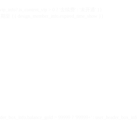
vip_info?.is_content_vip > 0 ? '去续费' : '未开通' }}
 {{ design_member_info.expired_time_show }}
der_box_info.balance_gold > 99999 ? '99999+' : user_header_box_