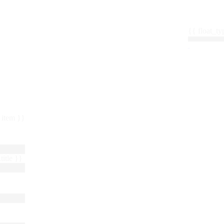
{{ float_
 : item }}
title }}