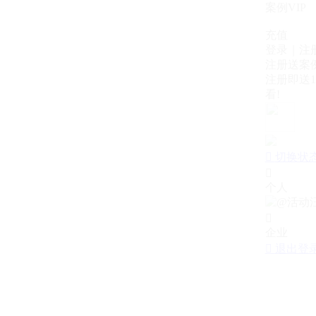
案例VIP
充值
登录｜注
注册送案例
注册即送1
看!

切换状

个人

企业

退出登