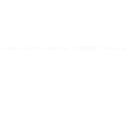
ontent_vip_info?.is_content_vip > 0 ? '有效期至 ' + content_vip_inf