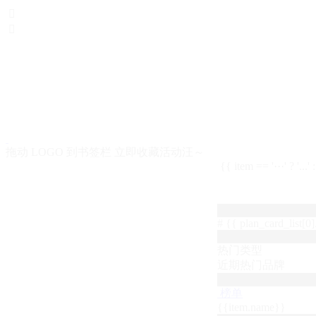


拖动 LOGO 到书签栏 立即收藏活动汪～
{{ item == '···' ? '...'
# {{ plan_card_list[0].
热门类型
近期热门品牌
榜单
{{item.name}}