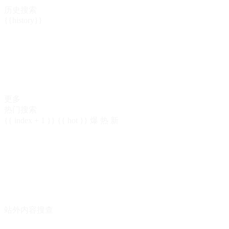
历史搜索
{{history}}
更多
热门搜索
{{ index + 1 }}
{{ hot }}
爆
热
新
站外内容搜查