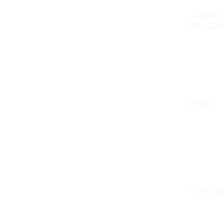
{{content_
VIP：有效期至
去升级
{{user_hea