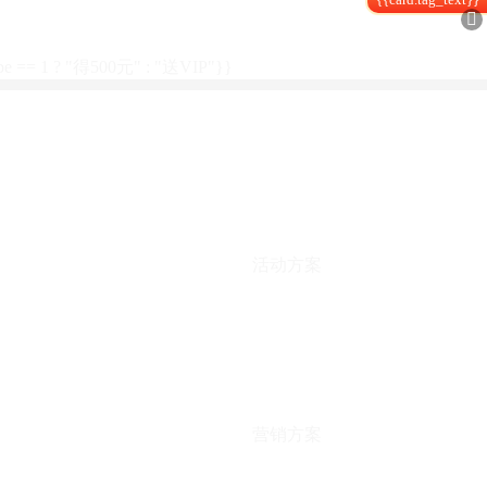

type == 1 ? "得500元" : "送VIP"}}
活动方案
营销方案