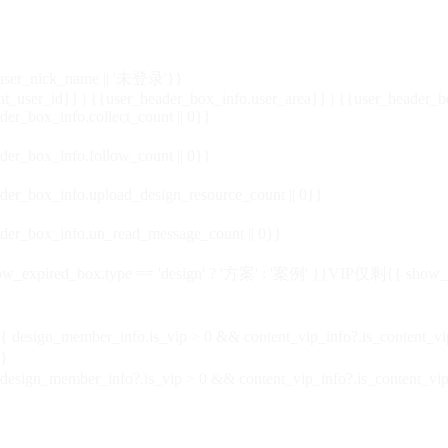
_user_nick_name || '未登录'}}
nt_user_id}} | {{user_header_box_info.user_area}} | {{user_header_b
der_box_info.collect_count || 0}}
der_box_info.follow_count || 0}}
der_box_info.upload_design_resource_count || 0}}
der_box_info.un_read_message_count || 0}}
_expired_box.type == 'design' ? '方案' : '案例' }}VIP
仅剩{{ show_exp
sign_member_info.is_vip > 0 && content_vip_info?.is_content_
}
 design_member_info?.is_vip > 0 && content_vip_info?.is_content_