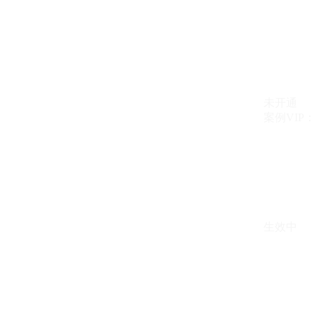
未开通
案例VIP：{{ c
生效中