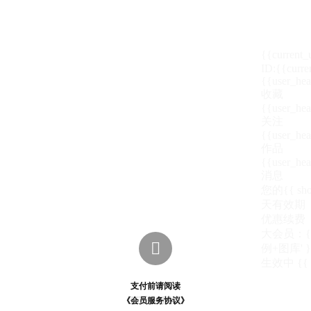
{{current
ID:{{curre
{{user_hea
收藏
{{user_hea
关注
{{user_hea
作品
{{user_hea
消息
您的{{ show
天
有效期
优惠续费
大会员：{{ de

例+图库' }
生效中
{{
支付前请阅读
支付前请阅读
《汪币规则说明》
《会员服务协议》