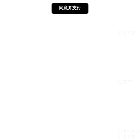
同意并支付
同意并支付
方案VIP：{{ 
生效中
{{design_
方案VIP：