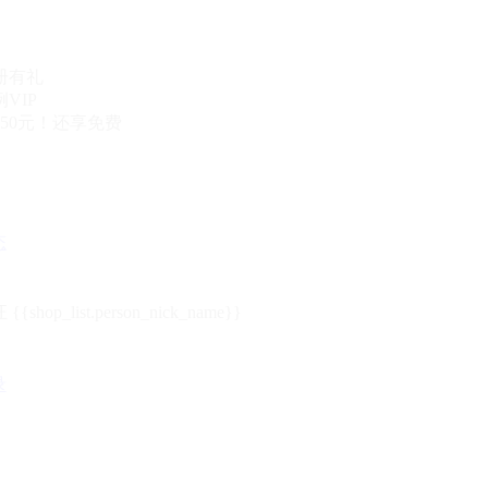
册有礼
VIP
50元！还享免费
态
{{shop_list.person_nick_name}}
录