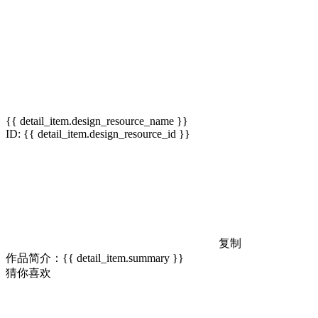
{{ detail_item.design_resource_name }}
ID: {{ detail_item.design_resource_id }}
复制
作品简介：{{ detail_item.summary }}
猜你喜欢