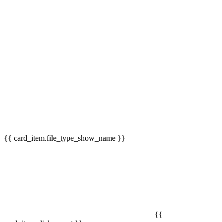
{{ card_item.file_type_show_name }}
{{