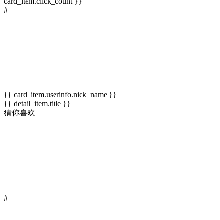
card_item.click_count }}
#
{{ card_item.userinfo.nick_name }}
{{ detail_item.title }}
猜你喜欢
#