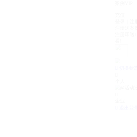
案例VIP
充值
登录｜注
注册送案例
注册即送1
看!

切换状

个人

企业

退出登