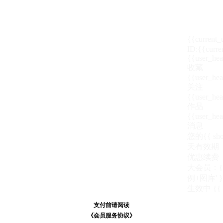
{{current
ID:{{curre
{{user_hea
收藏
{{user_hea
关注
{{user_hea
作品
{{user_hea
消息
您的{{ show
天
有效期
优惠续费
大会员：{{ de
例+图库' }
生效中
{{
支付前请阅读
支付前请阅读
《汪币规则说明》
《会员服务协议》