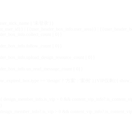
_user_nick_name || '未登录'}}
nt_user_id}} | {{user_header_box_info.user_area}} | {{user_header_b
der_box_info.collect_count || 0}}
der_box_info.follow_count || 0}}
der_box_info.upload_design_resource_count || 0}}
der_box_info.un_read_message_count || 0}}
_expired_box.type == 'design' ? '方案' : '案例' }}VIP
仅剩{{ show_exp
sign_member_info.is_vip > 0 && content_vip_info?.is_content_
}
 design_member_info?.is_vip > 0 && content_vip_info?.is_content_