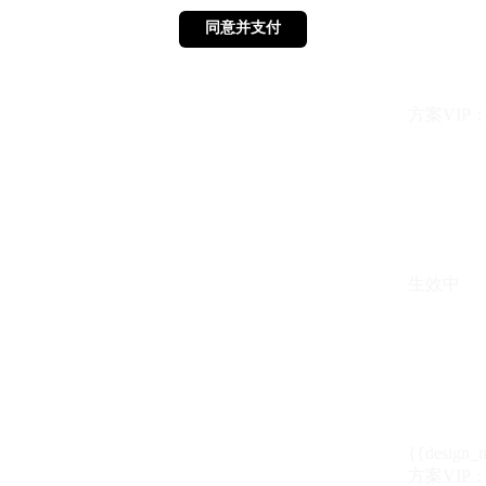
同意并支付
同意并支付
方案VIP：{{ 
生效中
{{design_
方案VIP：