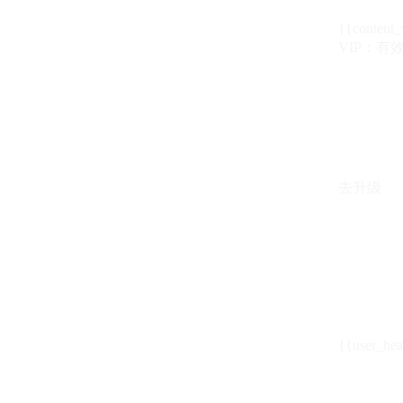
{{content_
VIP：有效期至
去升级
{{user_hea