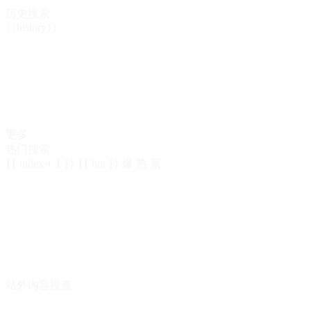
历史搜索
{{history}}
更多
热门搜索
{{ index + 1 }}
{{ hot }}
爆
热
新
站外内容搜查