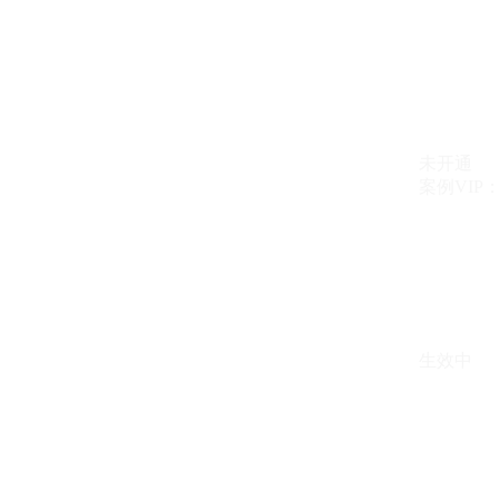
未开通
案例VIP：{{ c
生效中