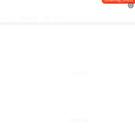

type == 1 ? "得500元" : "送VIP"}}
活动方案
营销方案