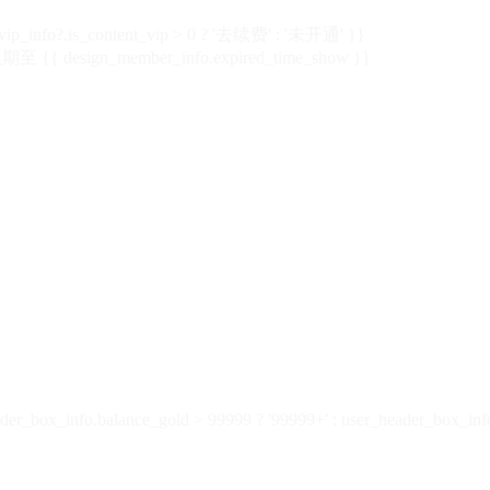
vip_info?.is_content_vip > 0 ? '去续费' : '未开通' }}
 {{ design_member_info.expired_time_show }}
der_box_info.balance_gold > 99999 ? '99999+' : user_header_box_