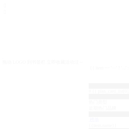


拖动 LOGO 到书签栏 立即收藏活动汪～
{{ item == '···' ? '...'
# {{ plan_card_list[0].
热门类型
近期热门品牌
榜单
{{item.name}}