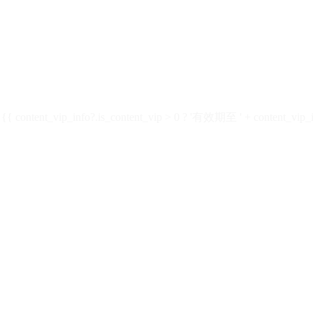
ontent_vip_info?.is_content_vip > 0 ? '有效期至 ' + content_vip_inf