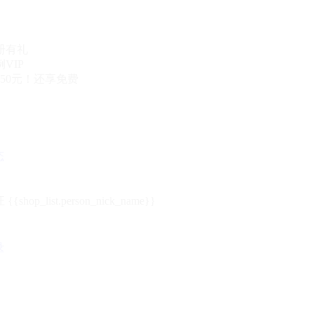
册有礼
VIP
50元！还享免费
态
{{shop_list.person_nick_name}}
录