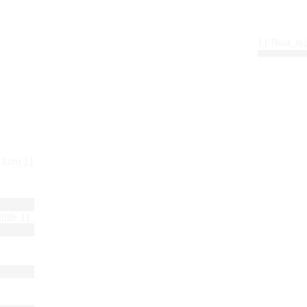
{{ float_
 : item }}
title }}