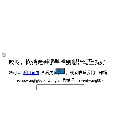
请复制链接粘贴到电脑浏览器中打开~
哎呀，网页走丢了～～别急，马上就好！
OK
您可以
返回首页
查看更多信息，或者联系我们：邮箱：
echo.wang@eventwang.cn 微信号：eventwang007