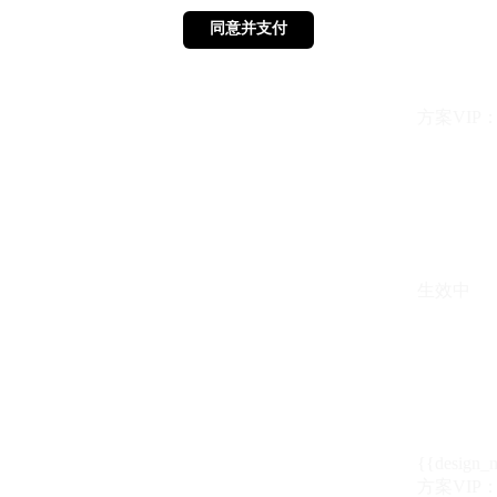
同意并支付
同意并支付
方案VIP：{{ 
生效中
{{design_
方案VIP：