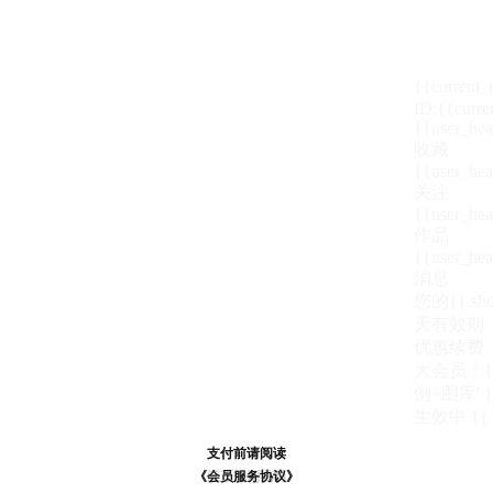
{{current
ID:{{curre
{{user_hea
收藏
{{user_hea
关注
{{user_hea
作品
{{user_hea
消息
您的{{ show
天
有效期
优惠续费
大会员：{{ de
例+图库' }
生效中
{{
支付前请阅读
支付前请阅读
《汪币规则说明》
《会员服务协议》