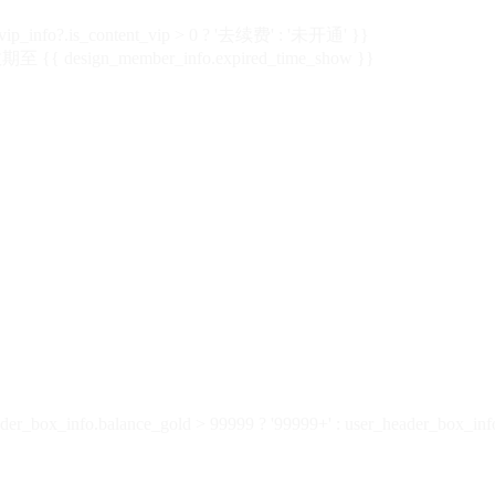
vip_info?.is_content_vip > 0 ? '去续费' : '未开通' }}
 {{ design_member_info.expired_time_show }}
der_box_info.balance_gold > 99999 ? '99999+' : user_header_box_