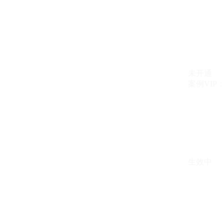
未开通
案例VIP：{{ c
生效中