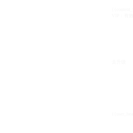
{{content_
VIP：有效期至
去升级
{{user_hea