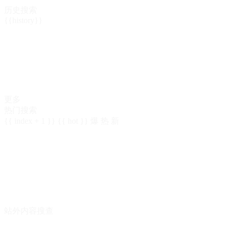
历史搜索
{{history}}
更多
热门搜索
{{ index + 1 }}
{{ hot }}
爆
热
新
站外内容搜查