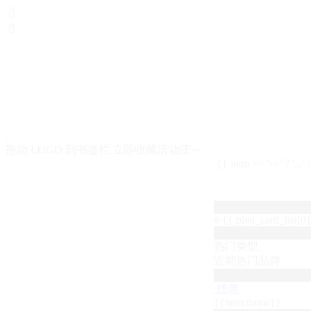


拖动 LOGO 到书签栏 立即收藏活动汪～
{{ item == '···' ? '...'
# {{ plan_card_list[0].
热门类型
近期热门品牌
榜单
{{item.name}}