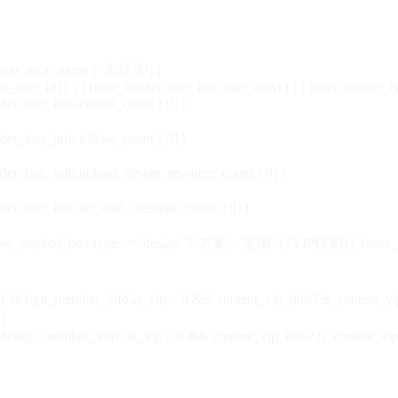
_user_nick_name || '未登录'}}
nt_user_id}} | {{user_header_box_info.user_area}} | {{user_header_b
der_box_info.collect_count || 0}}
der_box_info.follow_count || 0}}
der_box_info.upload_design_resource_count || 0}}
der_box_info.un_read_message_count || 0}}
_expired_box.type == 'design' ? '方案' : '案例' }}VIP
仅剩{{ show_exp
sign_member_info.is_vip > 0 && content_vip_info?.is_content_
}
 design_member_info?.is_vip > 0 && content_vip_info?.is_content_