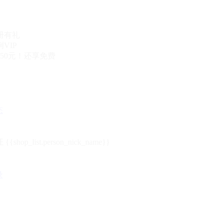
册有礼
VIP
50元！还享免费
态
{{shop_list.person_nick_name}}
录