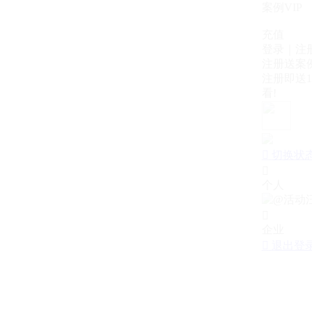
案例VIP
充值
登录｜注
注册送案例
注册即送1
看!

切换状

个人

企业

退出登