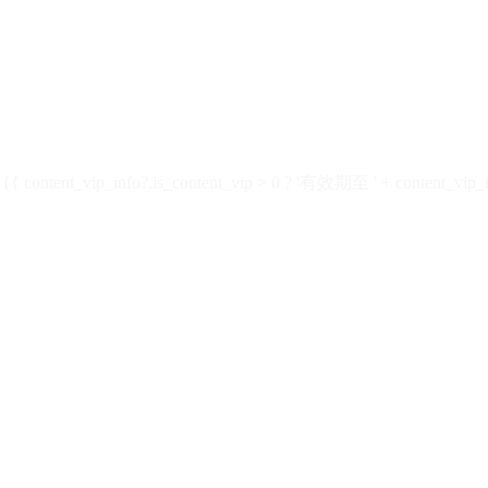
ontent_vip_info?.is_content_vip > 0 ? '有效期至 ' + content_vip_inf