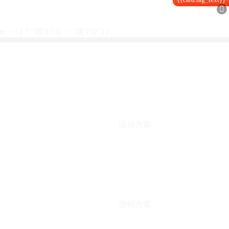

type == 1 ? "得500元" : "送VIP"}}
活动方案
营销方案