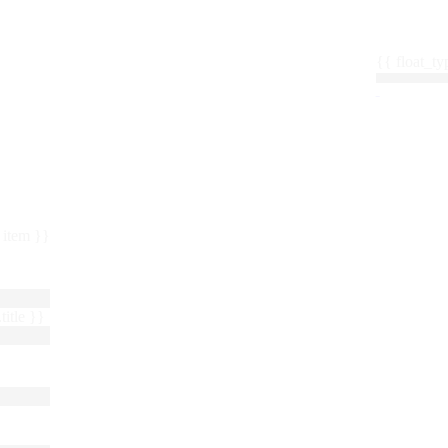
{{ float_
 : item }}
title }}