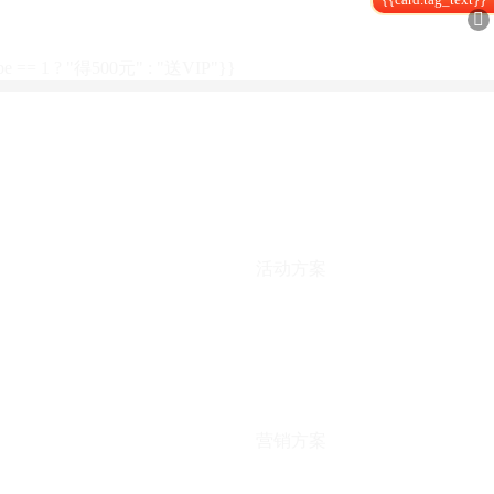

type == 1 ? "得500元" : "送VIP"}}
活动方案
营销方案