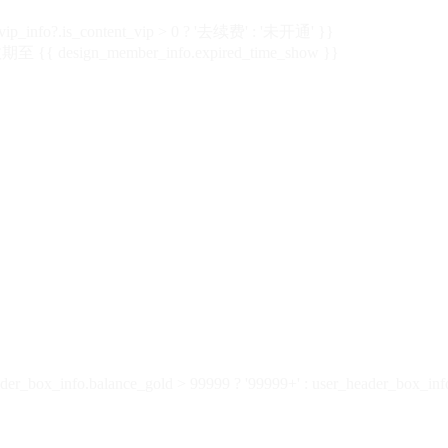
vip_info?.is_content_vip > 0 ? '去续费' : '未开通' }}
 {{ design_member_info.expired_time_show }}
der_box_info.balance_gold > 99999 ? '99999+' : user_header_box_