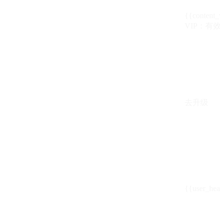
{{content_
VIP：有效期至
去升级
{{user_hea