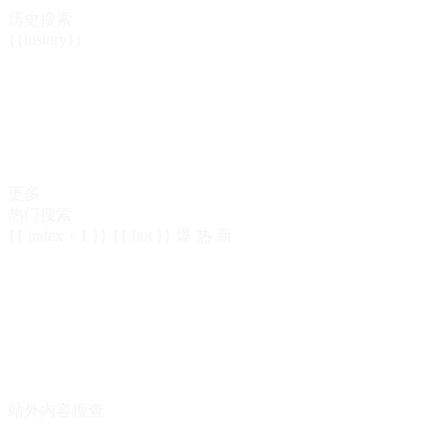
历史搜索
{{history}}
更多
热门搜索
{{ index + 1 }}
{{ hot }}
爆
热
新
站外内容搜查