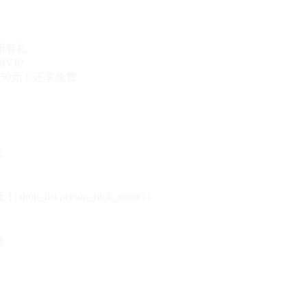
册有礼
VIP
50元！还享免费
态
{{shop_list.person_nick_name}}
录