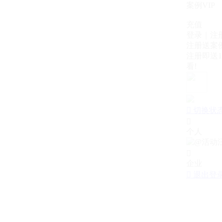
案例VIP
充值
登录｜注
注册送案例
注册即送1
看!

切换状

个人

企业

退出登