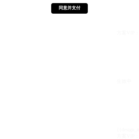
同意并支付
同意并支付
方案VIP：{{ 
生效中
{{design_
方案VIP：