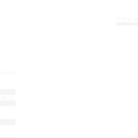
{{ float_
 : item }}
title }}