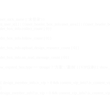
_user_nick_name || '未登录'}}
nt_user_id}} | {{user_header_box_info.user_area}} | {{user_header_b
der_box_info.collect_count || 0}}
der_box_info.follow_count || 0}}
der_box_info.upload_design_resource_count || 0}}
der_box_info.un_read_message_count || 0}}
_expired_box.type == 'design' ? '方案' : '案例' }}VIP
仅剩{{ show_exp
sign_member_info.is_vip > 0 && content_vip_info?.is_content_
}
 design_member_info?.is_vip > 0 && content_vip_info?.is_content_