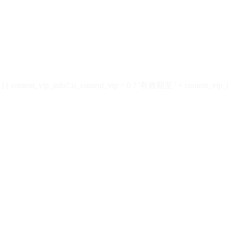
ontent_vip_info?.is_content_vip > 0 ? '有效期至 ' + content_vip_inf