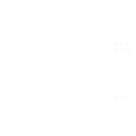
未开通
案例VIP：{{ c
生效中