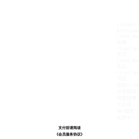
{{current
ID:{{curre
{{user_hea
收藏
{{user_hea
关注
{{user_hea
作品
{{user_hea
消息
您的{{ show
天
有效期
优惠续费
大会员：{{ de
例+图库' }
生效中
{{
支付前请阅读
支付前请阅读
《汪币规则说明》
《会员服务协议》