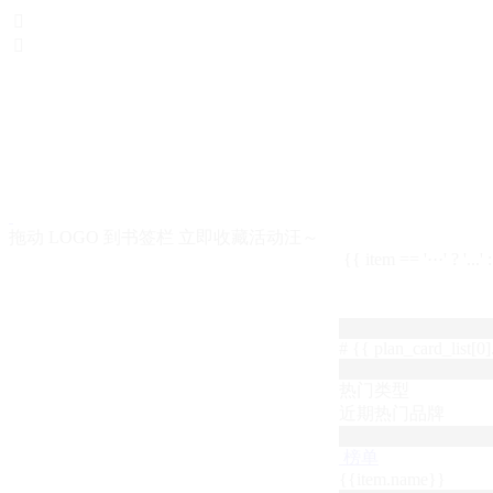


拖动 LOGO 到书签栏 立即收藏活动汪～
{{ item == '···' ? '...'
# {{ plan_card_list[0].
热门类型
近期热门品牌
榜单
{{item.name}}