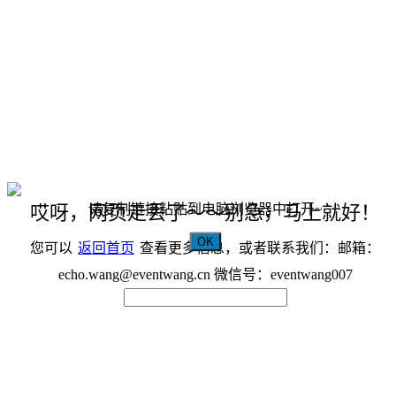
请复制链接粘贴到电脑浏览器中打开~
哎呀，网页走丢了～～别急，马上就好！
OK
您可以
返回首页
查看更多信息，或者联系我们：邮箱：
echo.wang@eventwang.cn 微信号：eventwang007