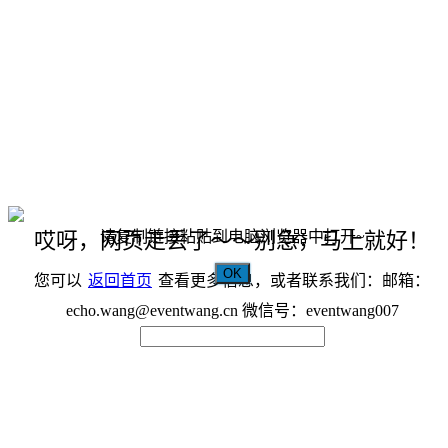
请复制链接粘贴到电脑浏览器中打开~
哎呀，网页走丢了～～别急，马上就好！
OK
您可以
返回首页
查看更多信息，或者联系我们：邮箱：
echo.wang@eventwang.cn 微信号：eventwang007