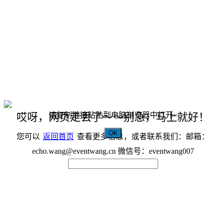
请复制链接粘贴到电脑浏览器中打开~
哎呀，网页走丢了～～别急，马上就好！
OK
您可以
返回首页
查看更多信息，或者联系我们：邮箱：
echo.wang@eventwang.cn 微信号：eventwang007