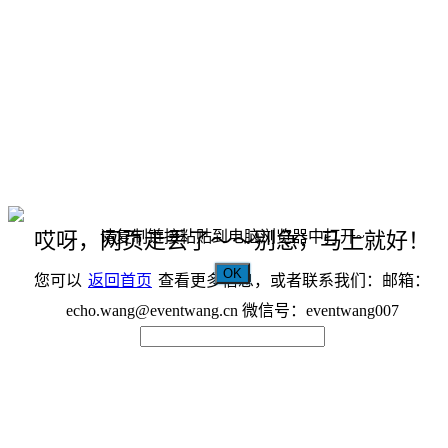
请复制链接粘贴到电脑浏览器中打开~
哎呀，网页走丢了～～别急，马上就好！
OK
您可以
返回首页
查看更多信息，或者联系我们：邮箱：
echo.wang@eventwang.cn 微信号：eventwang007