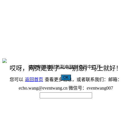
请复制链接粘贴到电脑浏览器中打开~
哎呀，网页走丢了～～别急，马上就好！
OK
您可以
返回首页
查看更多信息，或者联系我们：邮箱：
echo.wang@eventwang.cn 微信号：eventwang007