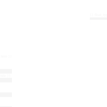
{{ float_
 : item }}
title }}