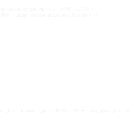
vip_info?.is_content_vip > 0 ? '去续费' : '未开通' }}
 {{ design_member_info.expired_time_show }}
der_box_info.balance_gold > 99999 ? '99999+' : user_header_box_