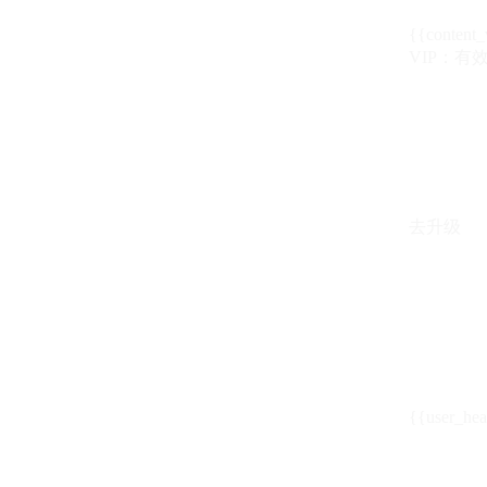
{{content_
VIP：有效期至
去升级
{{user_hea