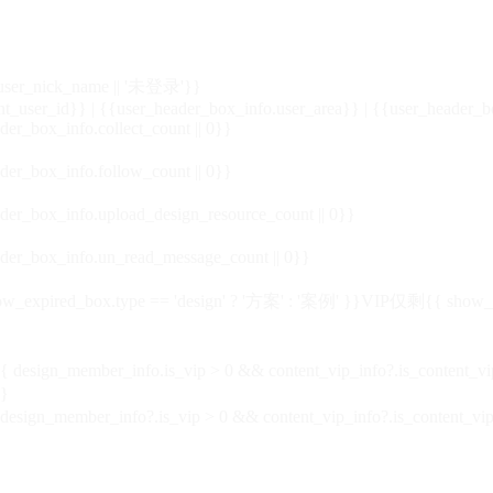
_user_nick_name || '未登录'}}
nt_user_id}} | {{user_header_box_info.user_area}} | {{user_header_b
der_box_info.collect_count || 0}}
der_box_info.follow_count || 0}}
der_box_info.upload_design_resource_count || 0}}
der_box_info.un_read_message_count || 0}}
_expired_box.type == 'design' ? '方案' : '案例' }}VIP
仅剩{{ show_exp
sign_member_info.is_vip > 0 && content_vip_info?.is_content_
}
 design_member_info?.is_vip > 0 && content_vip_info?.is_content_