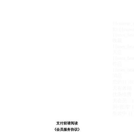
{{current
ID:{{curre
{{user_hea
收藏
{{user_hea
关注
{{user_hea
作品
{{user_hea
消息
您的{{ show
天
有效期
优惠续费
大会员：{{ de
例+图库' }
生效中
{{
支付前请阅读
支付前请阅读
《汪币规则说明》
《会员服务协议》