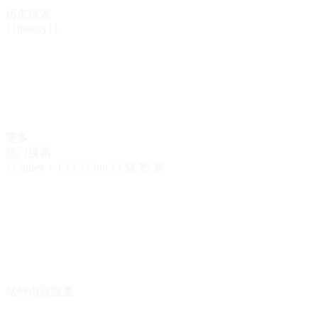
历史搜索
{{history}}
更多
热门搜索
{{ index + 1 }}
{{ hot }}
爆
热
新
站外内容搜查