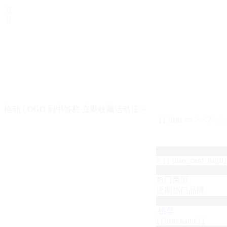


拖动 LOGO 到书签栏 立即收藏活动汪～
{{ item == '···' ? '...'
# {{ plan_card_list[0].
热门类型
近期热门品牌
榜单
{{item.name}}