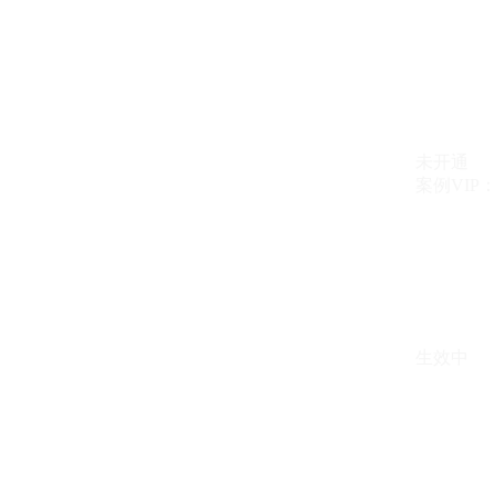
未开通
案例VIP：{{ c
生效中