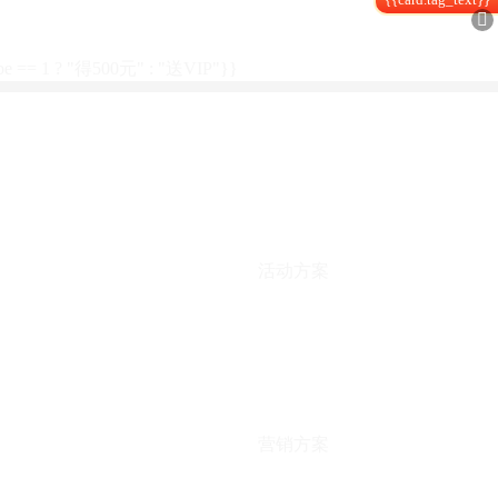

type == 1 ? "得500元" : "送VIP"}}
活动方案
营销方案