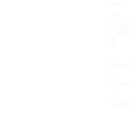
案例VIP
充值
登录｜注
注册送案例
注册即送1
看!

切换状

个人

企业

退出登