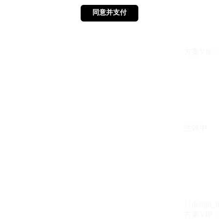
同意并支付
同意并支付
方案VIP：{{ 
生效中
{{design_
方案VIP：