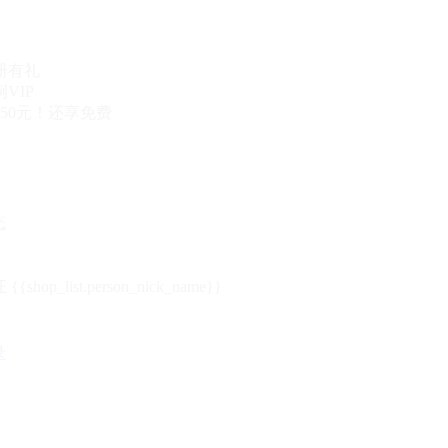
册有礼
VIP
50元！还享免费
态
{{shop_list.person_nick_name}}
录