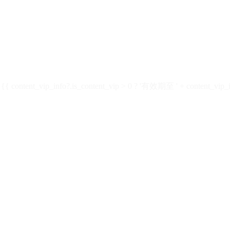
ontent_vip_info?.is_content_vip > 0 ? '有效期至 ' + content_vip_inf