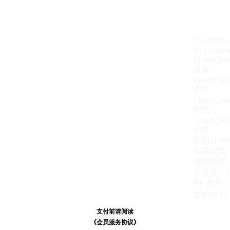
{{current
ID:{{curre
{{user_hea
收藏
{{user_hea
关注
{{user_hea
作品
{{user_hea
消息
您的{{ show
天
有效期
优惠续费
大会员：{{ de
例+图库' }
生效中
{{
支付前请阅读
支付前请阅读
《汪币规则说明》
《会员服务协议》