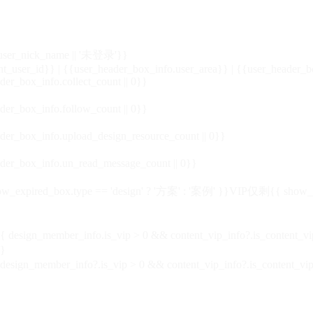
_user_nick_name || '未登录'}}
nt_user_id}} | {{user_header_box_info.user_area}} | {{user_header_b
der_box_info.collect_count || 0}}
der_box_info.follow_count || 0}}
der_box_info.upload_design_resource_count || 0}}
der_box_info.un_read_message_count || 0}}
_expired_box.type == 'design' ? '方案' : '案例' }}VIP
仅剩{{ show_exp
sign_member_info.is_vip > 0 && content_vip_info?.is_content_
}
 design_member_info?.is_vip > 0 && content_vip_info?.is_content_