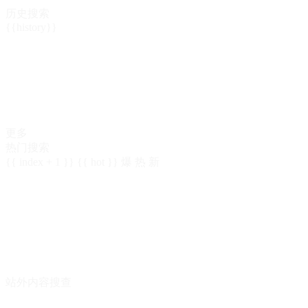
历史搜索
{{history}}
更多
热门搜索
{{ index + 1 }}
{{ hot }}
爆
热
新
站外内容搜查