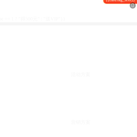

type == 1 ? "得500元" : "送VIP"}}
活动方案
营销方案