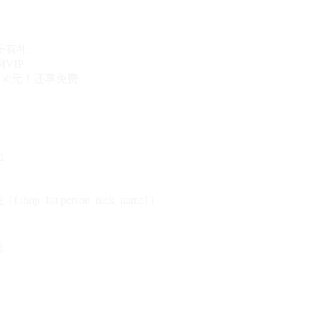
册有礼
VIP
50元！还享免费
态
{{shop_list.person_nick_name}}
录