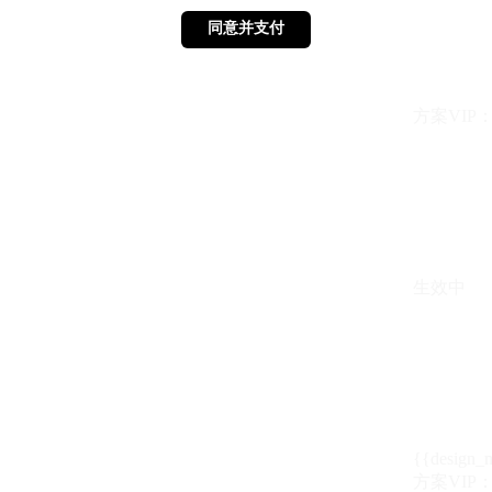
同意并支付
同意并支付
方案VIP：{{ 
生效中
{{design_
方案VIP：