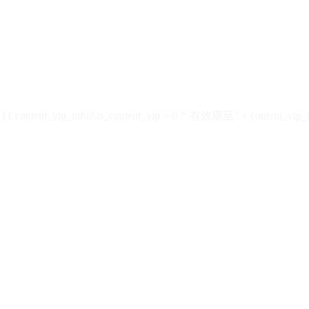
ontent_vip_info?.is_content_vip > 0 ? '有效期至 ' + content_vip_inf