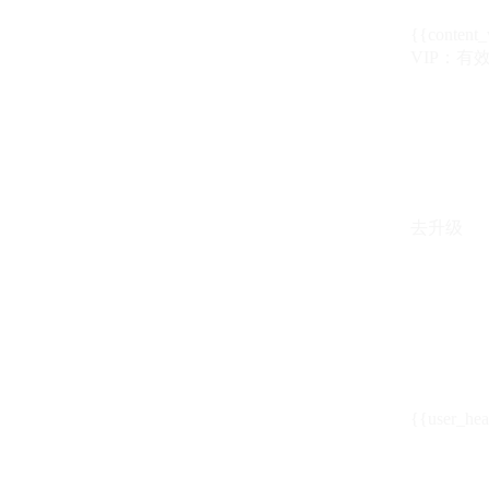
{{content_
VIP：有效期至
去升级
{{user_hea