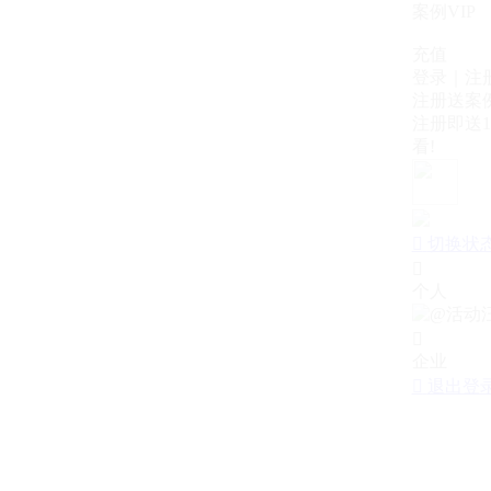
案例VIP
充值
登录｜注
注册送案例
注册即送1
看!

切换状

个人

企业

退出登