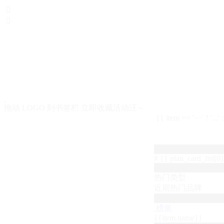


拖动 LOGO 到书签栏 立即收藏活动汪～
{{ item == '···' ? '...'
# {{ plan_card_list[0].
热门类型
近期热门品牌
榜单
{{item.name}}