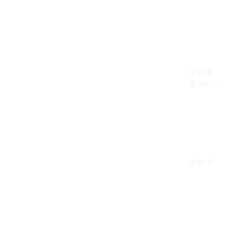
未开通
案例VIP：{{ c
生效中