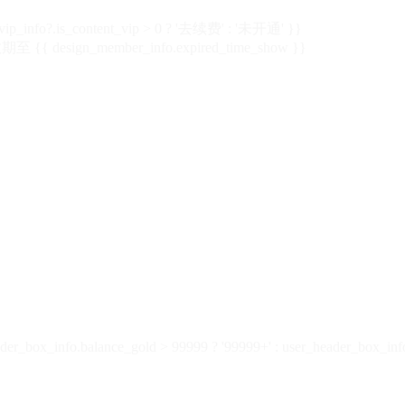
vip_info?.is_content_vip > 0 ? '去续费' : '未开通' }}
 {{ design_member_info.expired_time_show }}
der_box_info.balance_gold > 99999 ? '99999+' : user_header_box_