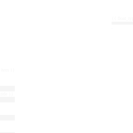
{{ float_
 : item }}
title }}