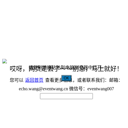
请复制链接粘贴到电脑浏览器中打开~
哎呀，网页走丢了～～别急，马上就好！
OK
您可以
返回首页
查看更多信息，或者联系我们：邮箱：
echo.wang@eventwang.cn 微信号：eventwang007