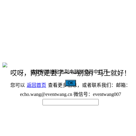
请复制链接粘贴到电脑浏览器中打开~
哎呀，网页走丢了～～别急，马上就好！
OK
您可以
返回首页
查看更多信息，或者联系我们：邮箱：
echo.wang@eventwang.cn 微信号：eventwang007