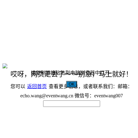
请复制链接粘贴到电脑浏览器中打开~
哎呀，网页走丢了～～别急，马上就好！
OK
您可以
返回首页
查看更多信息，或者联系我们：邮箱：
echo.wang@eventwang.cn 微信号：eventwang007