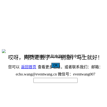
请复制链接粘贴到电脑浏览器中打开~
哎呀，网页走丢了～～别急，马上就好！
OK
您可以
返回首页
查看更多信息，或者联系我们：邮箱：
echo.wang@eventwang.cn 微信号：eventwang007