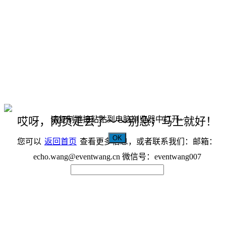
请复制链接粘贴到电脑浏览器中打开~
哎呀，网页走丢了～～别急，马上就好！
OK
您可以
返回首页
查看更多信息，或者联系我们：邮箱：
echo.wang@eventwang.cn 微信号：eventwang007