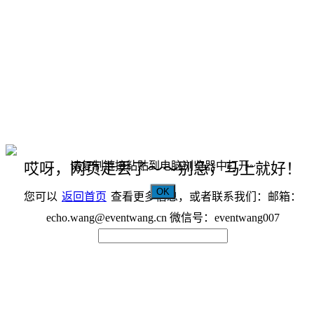
请复制链接粘贴到电脑浏览器中打开~
哎呀，网页走丢了～～别急，马上就好！
OK
您可以
返回首页
查看更多信息，或者联系我们：邮箱：
echo.wang@eventwang.cn 微信号：eventwang007