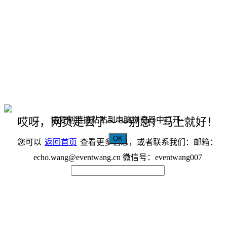
请复制链接粘贴到电脑浏览器中打开~
哎呀，网页走丢了～～别急，马上就好！
OK
您可以
返回首页
查看更多信息，或者联系我们：邮箱：
echo.wang@eventwang.cn 微信号：eventwang007