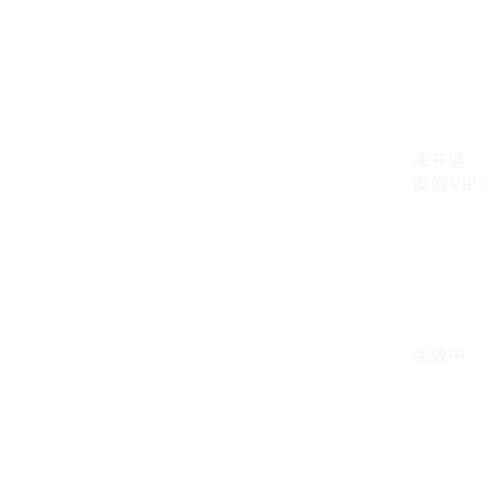
未开通
案例VIP：{{ c
生效中