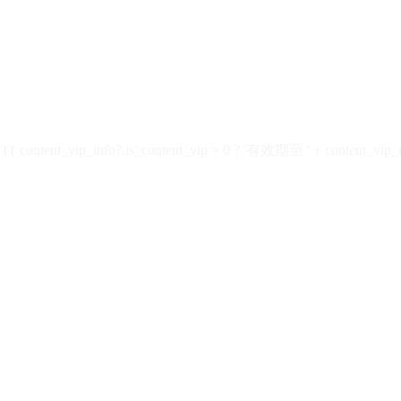
ontent_vip_info?.is_content_vip > 0 ? '有效期至 ' + content_vip_inf