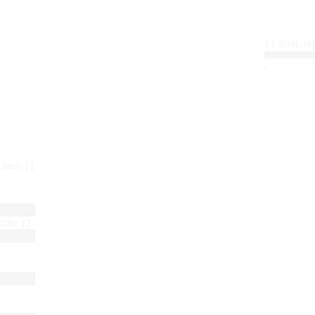
{{ float_
 : item }}
title }}