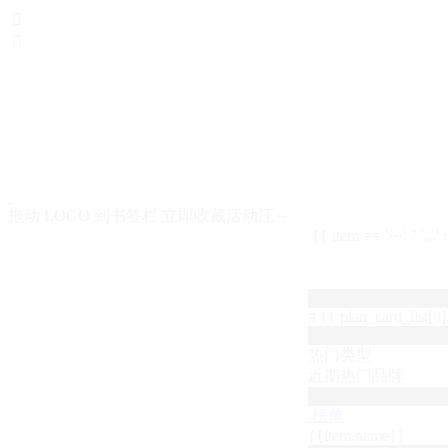


拖动 LOGO 到书签栏 立即收藏活动汪～
{{ item == '···' ? '...'
# {{ plan_card_list[0].
热门类型
近期热门品牌
榜单
{{item.name}}