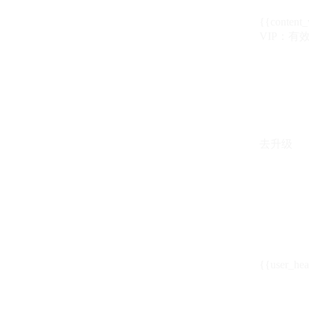
{{content_
VIP：有效期至
去升级
{{user_hea