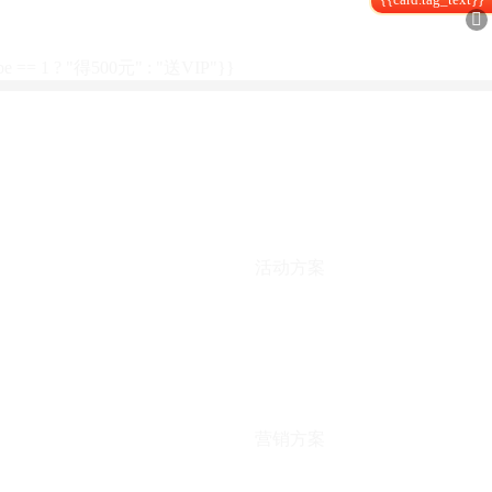

type == 1 ? "得500元" : "送VIP"}}
活动方案
营销方案