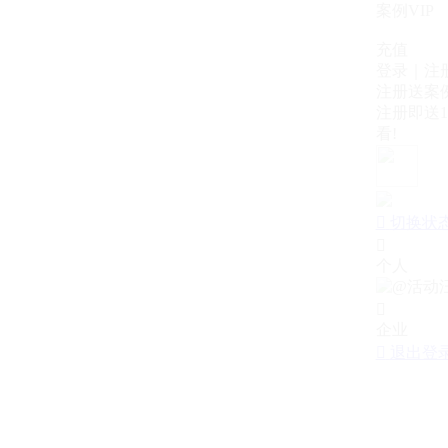
案例VIP
充值
登录｜注
注册送案例
注册即送1
看!

切换状

个人

企业

退出登