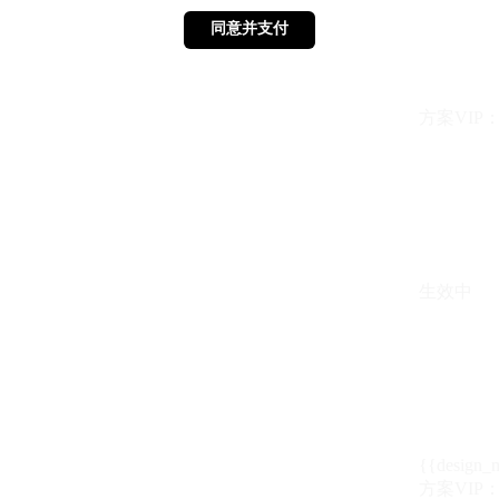
同意并支付
同意并支付
方案VIP：{{ 
生效中
{{design_
方案VIP：