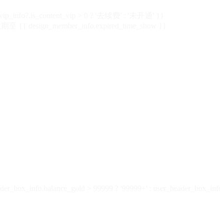
vip_info?.is_content_vip > 0 ? '去续费' : '未开通' }}
 {{ design_member_info.expired_time_show }}
der_box_info.balance_gold > 99999 ? '99999+' : user_header_box_