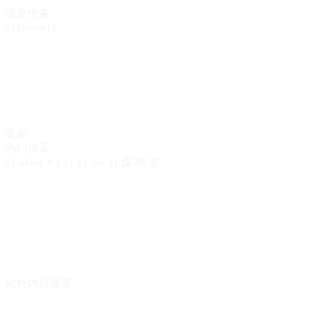
历史搜索
{{history}}
更多
热门搜索
{{ index + 1 }}
{{ hot }}
爆
热
新
站外内容搜查