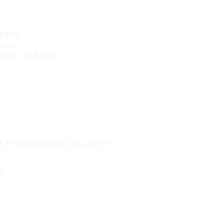
册有礼
VIP
50元！还享免费
态
{{shop_list.person_nick_name}}
录