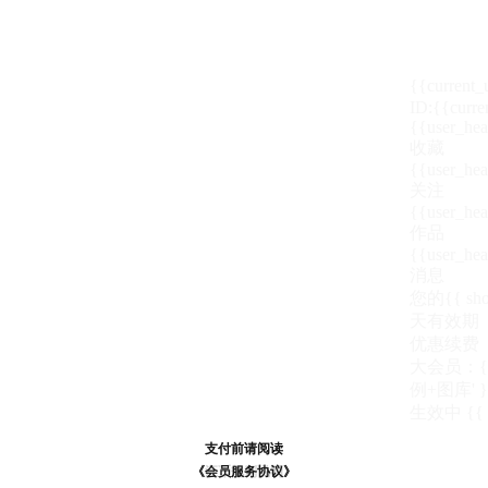
{{current
ID:{{curre
{{user_hea
收藏
{{user_hea
关注
{{user_hea
作品
{{user_hea
消息
您的{{ show
天
有效期
优惠续费
大会员：{{ de
例+图库' }
生效中
{{
支付前请阅读
支付前请阅读
《汪币规则说明》
《会员服务协议》