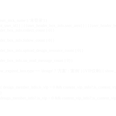
_user_nick_name || '未登录'}}
nt_user_id}} | {{user_header_box_info.user_area}} | {{user_header_b
der_box_info.collect_count || 0}}
der_box_info.follow_count || 0}}
der_box_info.upload_design_resource_count || 0}}
der_box_info.un_read_message_count || 0}}
_expired_box.type == 'design' ? '方案' : '案例' }}VIP
仅剩{{ show_exp
sign_member_info.is_vip > 0 && content_vip_info?.is_content_
}
 design_member_info?.is_vip > 0 && content_vip_info?.is_content_