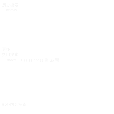
历史搜索
{{history}}
更多
热门搜索
{{ index + 1 }}
{{ hot }}
爆
热
新
站外内容搜查