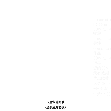
{{current
ID:{{curre
{{user_hea
收藏
{{user_hea
关注
{{user_hea
作品
{{user_hea
消息
您的{{ show
天
有效期
优惠续费
大会员：{{ de
例+图库' }
生效中
{{
支付前请阅读
支付前请阅读
《汪币规则说明》
《会员服务协议》