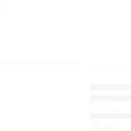


拖动 LOGO 到书签栏 立即收藏活动汪～
{{ item == '···' ? '...'
# {{ plan_card_list[0].
热门类型
近期热门品牌
榜单
{{item.name}}