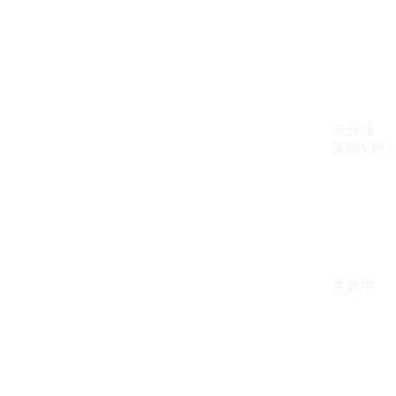
未开通
案例VIP：{{ c
生效中