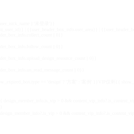
_user_nick_name || '未登录'}}
nt_user_id}} | {{user_header_box_info.user_area}} | {{user_header_b
der_box_info.collect_count || 0}}
der_box_info.follow_count || 0}}
der_box_info.upload_design_resource_count || 0}}
der_box_info.un_read_message_count || 0}}
_expired_box.type == 'design' ? '方案' : '案例' }}VIP
仅剩{{ show_exp
sign_member_info.is_vip > 0 && content_vip_info?.is_content_
}
 design_member_info?.is_vip > 0 && content_vip_info?.is_content_