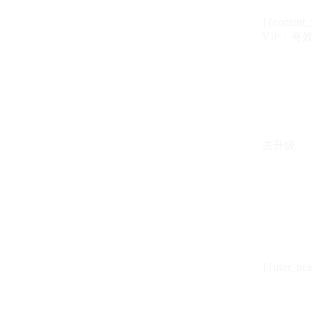
{{content_
VIP：有效期至
去升级
{{user_hea