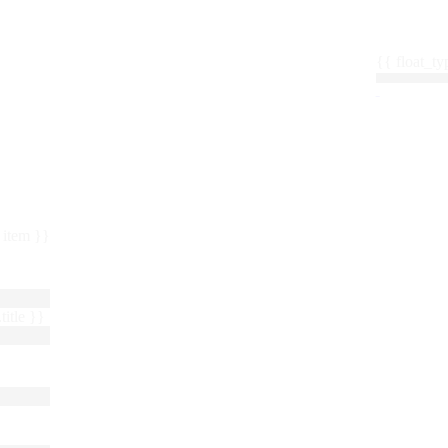
{{ float_
 : item }}
title }}