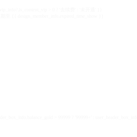
vip_info?.is_content_vip > 0 ? '去续费' : '未开通' }}
 {{ design_member_info.expired_time_show }}
der_box_info.balance_gold > 99999 ? '99999+' : user_header_box_