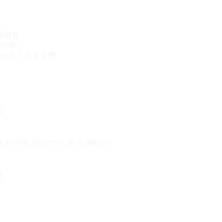
册有礼
VIP
50元！还享免费
态
{{shop_list.person_nick_name}}
录