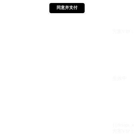
同意并支付
同意并支付
方案VIP：{{ 
生效中
{{design_
方案VIP：