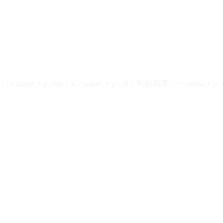
ontent_vip_info?.is_content_vip > 0 ? '有效期至 ' + content_vip_inf