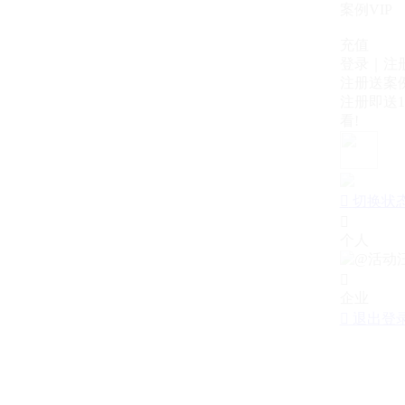
案例VIP
充值
登录｜注
注册送案例
注册即送1
看!

切换状

个人

企业

退出登