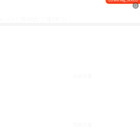

type == 1 ? "得500元" : "送VIP"}}
活动方案
营销方案