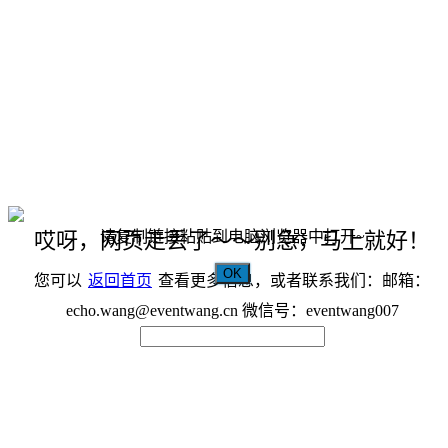
请复制链接粘贴到电脑浏览器中打开~
哎呀，网页走丢了～～别急，马上就好！
OK
您可以
返回首页
查看更多信息，或者联系我们：邮箱：
echo.wang@eventwang.cn 微信号：eventwang007