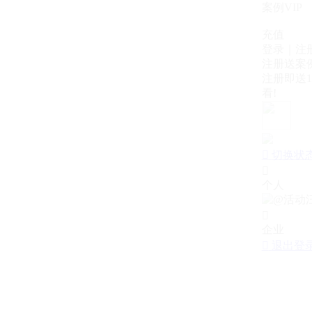
案例VIP
充值
登录｜注
注册送案例
注册即送1
看!

切换状

个人

企业

退出登