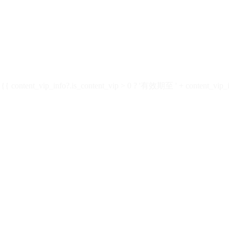
ontent_vip_info?.is_content_vip > 0 ? '有效期至 ' + content_vip_inf