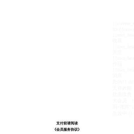
{{current
ID:{{curre
{{user_hea
收藏
{{user_hea
关注
{{user_hea
作品
{{user_hea
消息
您的{{ show
天
有效期
优惠续费
大会员：{{ de
例+图库' }
生效中
{{
支付前请阅读
支付前请阅读
《汪币规则说明》
《会员服务协议》