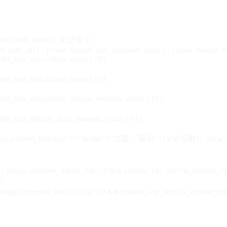
_user_nick_name || '未登录'}}
nt_user_id}} | {{user_header_box_info.user_area}} | {{user_header_b
der_box_info.collect_count || 0}}
der_box_info.follow_count || 0}}
der_box_info.upload_design_resource_count || 0}}
der_box_info.un_read_message_count || 0}}
_expired_box.type == 'design' ? '方案' : '案例' }}VIP
仅剩{{ show_exp
sign_member_info.is_vip > 0 && content_vip_info?.is_content_
}
 design_member_info?.is_vip > 0 && content_vip_info?.is_content_