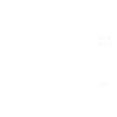
未开通
案例VIP：{{ c
生效中