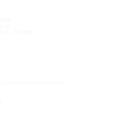
册有礼
VIP
50元！还享免费
态
{{shop_list.person_nick_name}}
录