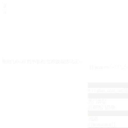


拖动 LOGO 到书签栏 立即收藏活动汪～
{{ item == '···' ? '...'
# {{ plan_card_list[0].
热门类型
近期热门品牌
榜单
{{item.name}}