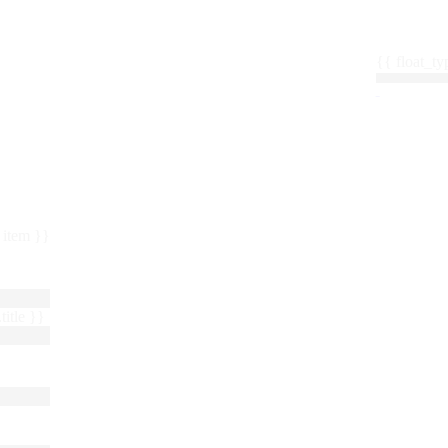
{{ float_
 : item }}
title }}