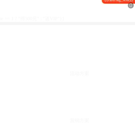

type == 1 ? "得500元" : "送VIP"}}
活动方案
营销方案