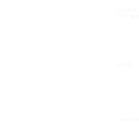
{{content_
VIP：有效期至
去升级
{{user_hea