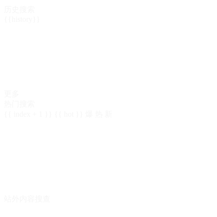
历史搜索
{{history}}
更多
热门搜索
{{ index + 1 }}
{{ hot }}
爆
热
新
站外内容搜查