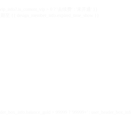
vip_info?.is_content_vip > 0 ? '去续费' : '未开通' }}
 {{ design_member_info.expired_time_show }}
der_box_info.balance_gold > 99999 ? '99999+' : user_header_box_