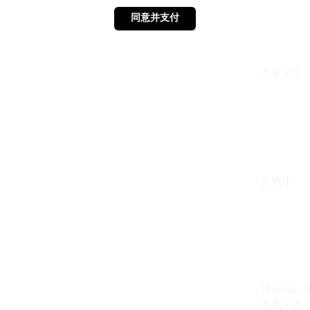
同意并支付
同意并支付
方案VIP：{{ 
生效中
{{design_
方案VIP：