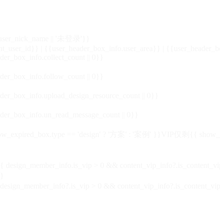
_user_nick_name || '未登录'}}
nt_user_id}} | {{user_header_box_info.user_area}} | {{user_header_b
der_box_info.collect_count || 0}}
der_box_info.follow_count || 0}}
der_box_info.upload_design_resource_count || 0}}
der_box_info.un_read_message_count || 0}}
_expired_box.type == 'design' ? '方案' : '案例' }}VIP
仅剩{{ show_exp
sign_member_info.is_vip > 0 && content_vip_info?.is_content_
}
 design_member_info?.is_vip > 0 && content_vip_info?.is_content_