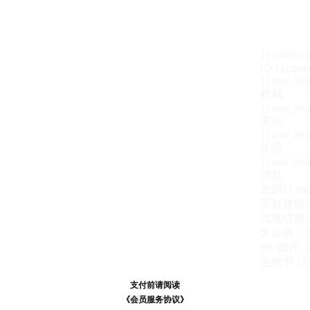
{{current
ID:{{curre
{{user_hea
收藏
{{user_hea
关注
{{user_hea
作品
{{user_hea
消息
您的{{ show
天
有效期
优惠续费
大会员：{{ de
例+图库' }
生效中
{{
支付前请阅读
支付前请阅读
《汪币规则说明》
《会员服务协议》