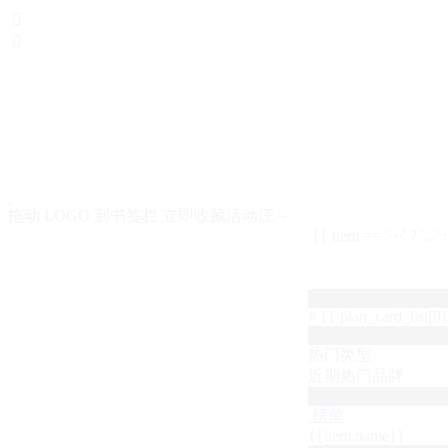


拖动 LOGO 到书签栏 立即收藏活动汪～
{{ item == '···' ? '...'
# {{ plan_card_list[0].
热门类型
近期热门品牌
榜单
{{item.name}}