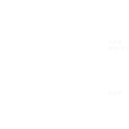
未开通
案例VIP：{{ c
生效中