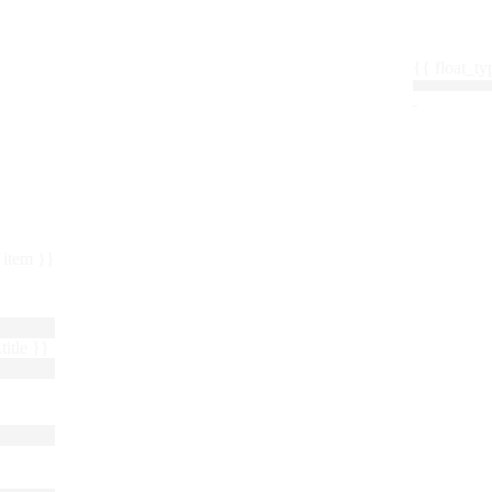
{{ float_
 : item }}
title }}