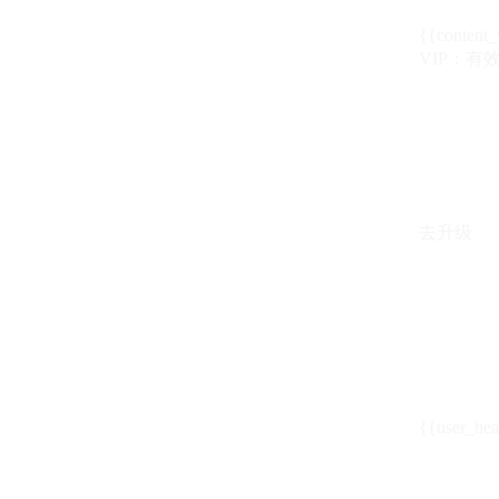
{{content_
VIP：有效期至
去升级
{{user_hea