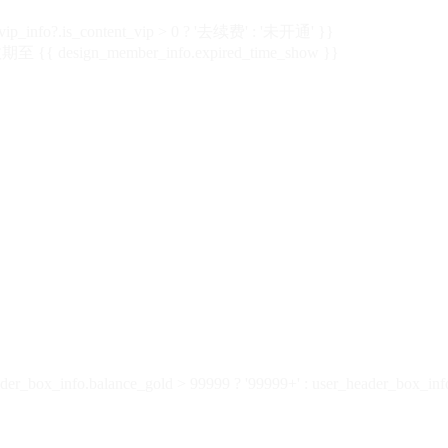
vip_info?.is_content_vip > 0 ? '去续费' : '未开通' }}
 {{ design_member_info.expired_time_show }}
der_box_info.balance_gold > 99999 ? '99999+' : user_header_box_