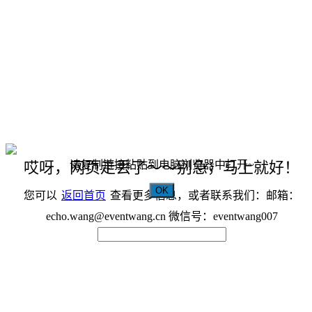
请复制链接粘贴到电脑浏览器中打开~
哎呀，网页走丢了～～别急，马上就好！
OK
您可以
返回首页
查看更多信息，或者联系我们：邮箱：
echo.wang@eventwang.cn 微信号：eventwang007