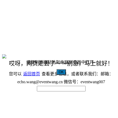
请复制链接粘贴到电脑浏览器中打开~
哎呀，网页走丢了～～别急，马上就好！
OK
您可以
返回首页
查看更多信息，或者联系我们：邮箱：
echo.wang@eventwang.cn 微信号：eventwang007