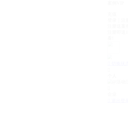
案例VIP
充值
登录｜注
注册送案例
注册即送1
看!

切换状

个人

企业

退出登