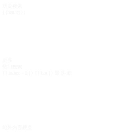
历史搜索
{{history}}
更多
热门搜索
{{ index + 1 }}
{{ hot }}
爆
热
新
站外内容搜查