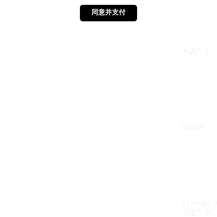
同意并支付
同意并支付
方案VIP：{{ 
生效中
{{design_
方案VIP：