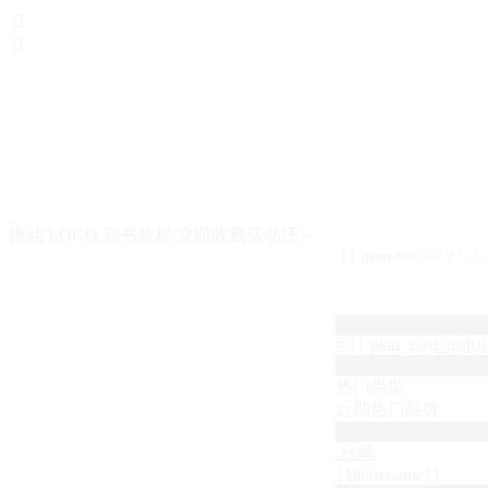


拖动 LOGO 到书签栏 立即收藏活动汪～
{{ item == '···' ? '...'
# {{ plan_card_list[0].
热门类型
近期热门品牌
榜单
{{item.name}}