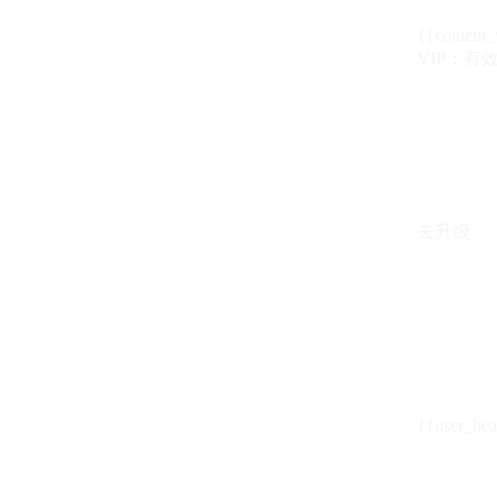
{{content_
VIP：有效期至
去升级
{{user_hea