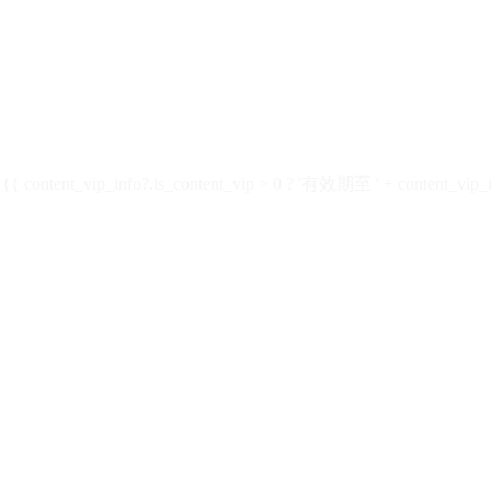
ontent_vip_info?.is_content_vip > 0 ? '有效期至 ' + content_vip_inf