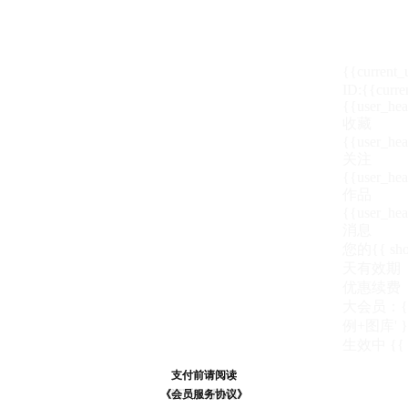
{{current
ID:{{curre
{{user_hea
收藏
{{user_hea
关注
{{user_hea
作品
{{user_hea
消息
您的{{ show
天
有效期
优惠续费
大会员：{{ de
例+图库' }
生效中
{{
支付前请阅读
支付前请阅读
《汪币规则说明》
《会员服务协议》