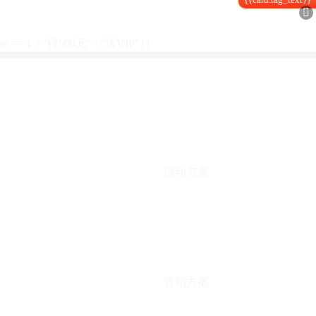

type == 1 ? "得500元" : "送VIP"}}
活动方案
营销方案