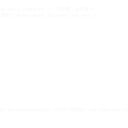
vip_info?.is_content_vip > 0 ? '去续费' : '未开通' }}
 {{ design_member_info.expired_time_show }}
der_box_info.balance_gold > 99999 ? '99999+' : user_header_box_