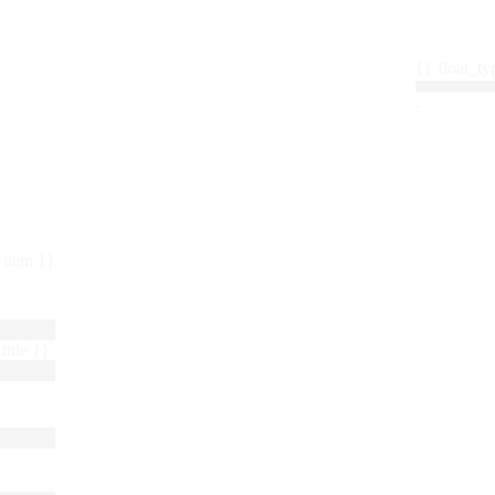
{{ float_
 : item }}
title }}