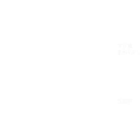
未开通
案例VIP：{{ c
生效中