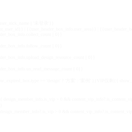
_user_nick_name || '未登录'}}
nt_user_id}} | {{user_header_box_info.user_area}} | {{user_header_b
der_box_info.collect_count || 0}}
der_box_info.follow_count || 0}}
der_box_info.upload_design_resource_count || 0}}
der_box_info.un_read_message_count || 0}}
_expired_box.type == 'design' ? '方案' : '案例' }}VIP
仅剩{{ show_exp
sign_member_info.is_vip > 0 && content_vip_info?.is_content_
}
 design_member_info?.is_vip > 0 && content_vip_info?.is_content_