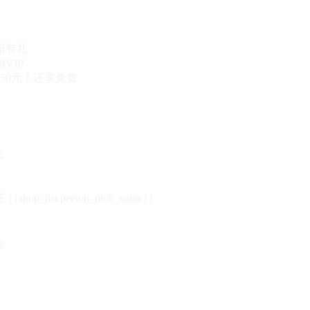
册有礼
VIP
50元！还享免费
态
{{shop_list.person_nick_name}}
录