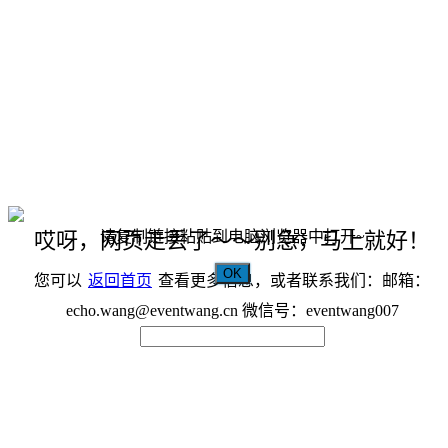
请复制链接粘贴到电脑浏览器中打开~
哎呀，网页走丢了～～别急，马上就好！
OK
您可以
返回首页
查看更多信息，或者联系我们：邮箱：
echo.wang@eventwang.cn 微信号：eventwang007