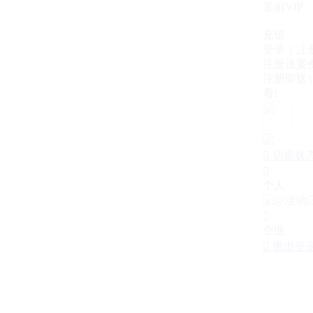
案例VIP
充值
登录｜注
注册送案例
注册即送1
看!

切换状

个人

企业

退出登