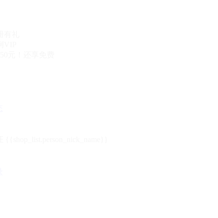
册有礼
VIP
50元！还享免费
态
{{shop_list.person_nick_name}}
录