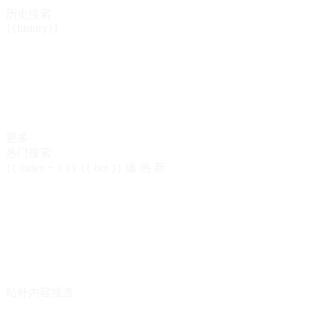
历史搜索
{{history}}
更多
热门搜索
{{ index + 1 }}
{{ hot }}
爆
热
新
站外内容搜查