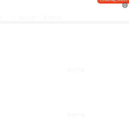

type == 1 ? "得500元" : "送VIP"}}
活动方案
营销方案