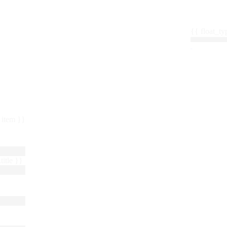
{{ float_
 : item }}
title }}