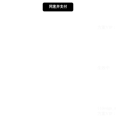
同意并支付
同意并支付
方案VIP：{{ 
生效中
{{design_
方案VIP：