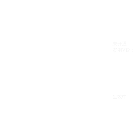
未开通
案例VIP：{{ c
生效中