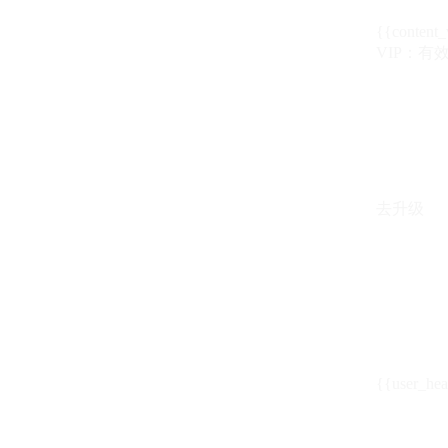
{{content_
VIP：有效期至
去升级
{{user_hea