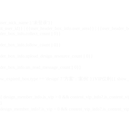
_user_nick_name || '未登录'}}
nt_user_id}} | {{user_header_box_info.user_area}} | {{user_header_b
der_box_info.collect_count || 0}}
der_box_info.follow_count || 0}}
der_box_info.upload_design_resource_count || 0}}
der_box_info.un_read_message_count || 0}}
_expired_box.type == 'design' ? '方案' : '案例' }}VIP
仅剩{{ show_exp
sign_member_info.is_vip > 0 && content_vip_info?.is_content_
}
 design_member_info?.is_vip > 0 && content_vip_info?.is_content_