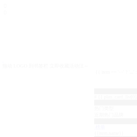


拖动 LOGO 到书签栏 立即收藏活动汪～
{{ item == '···' ? '...'
# {{ plan_card_list[0].
热门类型
近期热门品牌
榜单
{{item.name}}