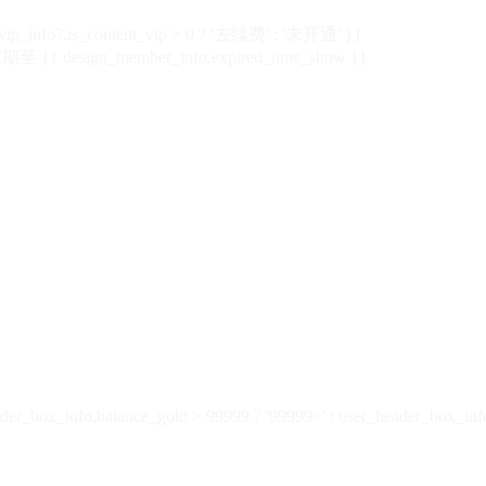
vip_info?.is_content_vip > 0 ? '去续费' : '未开通' }}
 {{ design_member_info.expired_time_show }}
der_box_info.balance_gold > 99999 ? '99999+' : user_header_box_