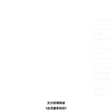
{{current
ID:{{curre
{{user_hea
收藏
{{user_hea
关注
{{user_hea
作品
{{user_hea
消息
您的{{ show
天
有效期
优惠续费
大会员：{{ de
例+图库' }
生效中
{{
支付前请阅读
支付前请阅读
《汪币规则说明》
《会员服务协议》