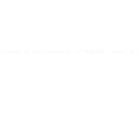
ontent_vip_info?.is_content_vip > 0 ? '有效期至 ' + content_vip_inf