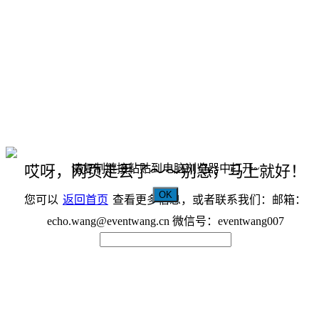
请复制链接粘贴到电脑浏览器中打开~
哎呀，网页走丢了～～别急，马上就好！
OK
您可以
返回首页
查看更多信息，或者联系我们：邮箱：
echo.wang@eventwang.cn 微信号：eventwang007