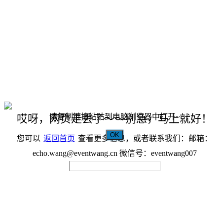
请复制链接粘贴到电脑浏览器中打开~
哎呀，网页走丢了～～别急，马上就好！
OK
您可以
返回首页
查看更多信息，或者联系我们：邮箱：
echo.wang@eventwang.cn 微信号：eventwang007