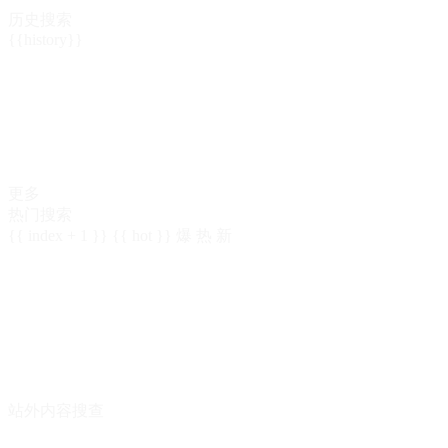
历史搜索
{{history}}
更多
热门搜索
{{ index + 1 }}
{{ hot }}
爆
热
新
站外内容搜查