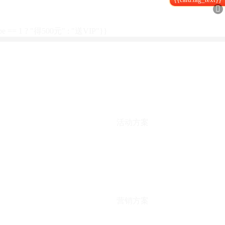

type == 1 ? "得500元" : "送VIP"}}
活动方案
营销方案