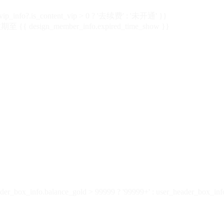
vip_info?.is_content_vip > 0 ? '去续费' : '未开通' }}
 {{ design_member_info.expired_time_show }}
der_box_info.balance_gold > 99999 ? '99999+' : user_header_box_