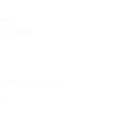
册有礼
VIP
50元！还享免费
态
{{shop_list.person_nick_name}}
录