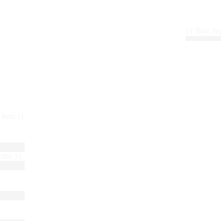
{{ float_
 : item }}
title }}