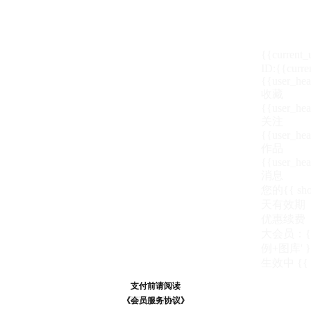
{{current
ID:{{curre
{{user_hea
收藏
{{user_hea
关注
{{user_hea
作品
{{user_hea
消息
您的{{ show
天
有效期
优惠续费
大会员：{{ de
例+图库' }
生效中
{{
支付前请阅读
支付前请阅读
《汪币规则说明》
《会员服务协议》