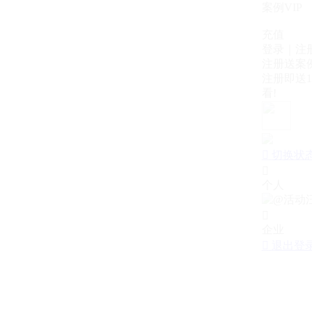
案例VIP
充值
登录｜注
注册送案例
注册即送1
看!

切换状

个人

企业

退出登