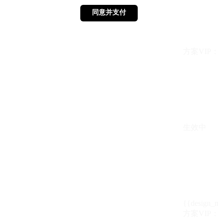
同意并支付
同意并支付
方案VIP：{{ 
生效中
{{design_
方案VIP：