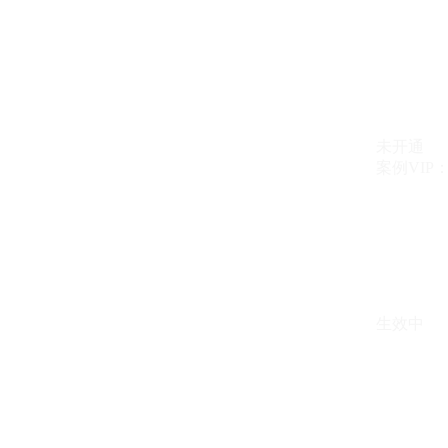
未开通
案例VIP：{{ c
生效中