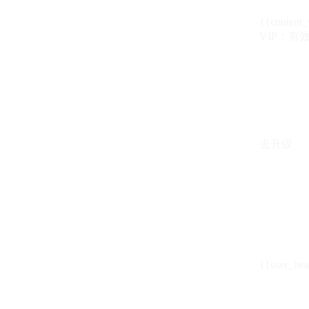
{{content_
VIP：有效期至
去升级
{{user_hea