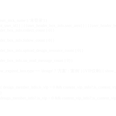
_user_nick_name || '未登录'}}
nt_user_id}} | {{user_header_box_info.user_area}} | {{user_header_b
der_box_info.collect_count || 0}}
der_box_info.follow_count || 0}}
der_box_info.upload_design_resource_count || 0}}
der_box_info.un_read_message_count || 0}}
_expired_box.type == 'design' ? '方案' : '案例' }}VIP
仅剩{{ show_exp
sign_member_info.is_vip > 0 && content_vip_info?.is_content_
}
 design_member_info?.is_vip > 0 && content_vip_info?.is_content_