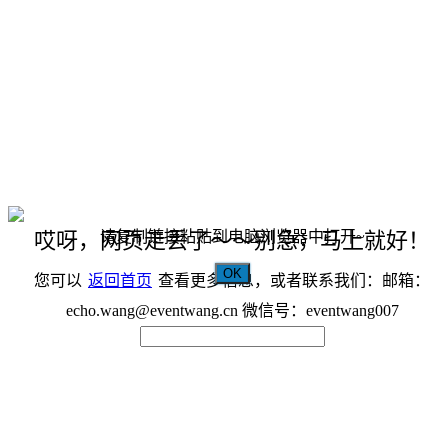
请复制链接粘贴到电脑浏览器中打开~
哎呀，网页走丢了～～别急，马上就好！
OK
您可以
返回首页
查看更多信息，或者联系我们：邮箱：
echo.wang@eventwang.cn 微信号：eventwang007