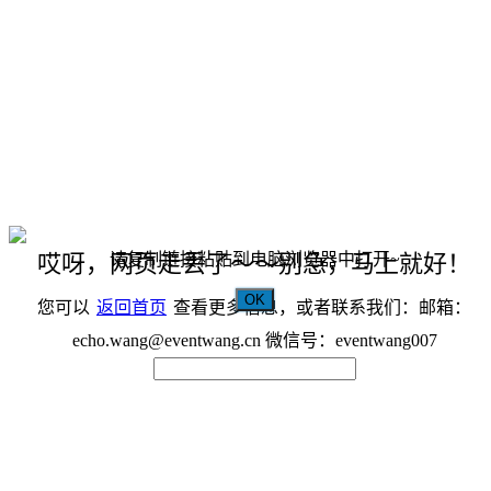
请复制链接粘贴到电脑浏览器中打开~
哎呀，网页走丢了～～别急，马上就好！
OK
您可以
返回首页
查看更多信息，或者联系我们：邮箱：
echo.wang@eventwang.cn 微信号：eventwang007