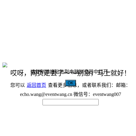
请复制链接粘贴到电脑浏览器中打开~
哎呀，网页走丢了～～别急，马上就好！
OK
您可以
返回首页
查看更多信息，或者联系我们：邮箱：
echo.wang@eventwang.cn 微信号：eventwang007