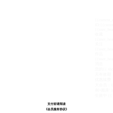
{{current
ID:{{curre
{{user_hea
收藏
{{user_hea
关注
{{user_hea
作品
{{user_hea
消息
您的{{ show
天
有效期
优惠续费
大会员：{{ de
例+图库' }
生效中
{{
支付前请阅读
支付前请阅读
《汪币规则说明》
《会员服务协议》