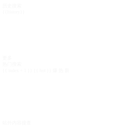
历史搜索
{{history}}
更多
热门搜索
{{ index + 1 }}
{{ hot }}
爆
热
新
站外内容搜查