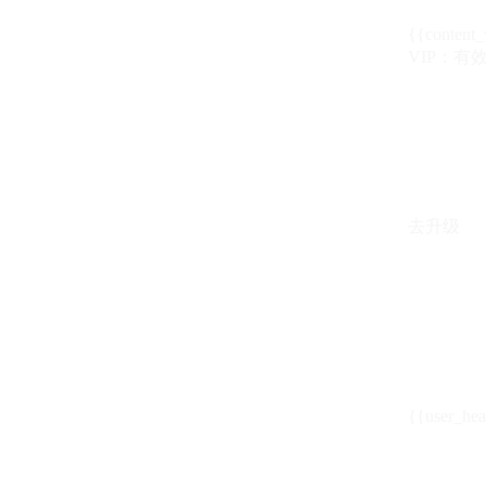
{{content_
VIP：有效期至
去升级
{{user_hea