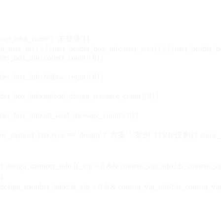
_user_nick_name || '未登录'}}
nt_user_id}} | {{user_header_box_info.user_area}} | {{user_header_b
der_box_info.collect_count || 0}}
der_box_info.follow_count || 0}}
der_box_info.upload_design_resource_count || 0}}
der_box_info.un_read_message_count || 0}}
_expired_box.type == 'design' ? '方案' : '案例' }}VIP
仅剩{{ show_exp
sign_member_info.is_vip > 0 && content_vip_info?.is_content_
}
 design_member_info?.is_vip > 0 && content_vip_info?.is_content_