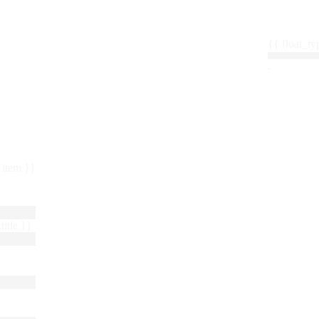
{{ float_
 : item }}
title }}