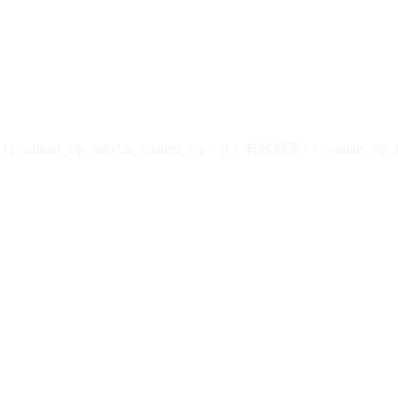
ontent_vip_info?.is_content_vip > 0 ? '有效期至 ' + content_vip_inf