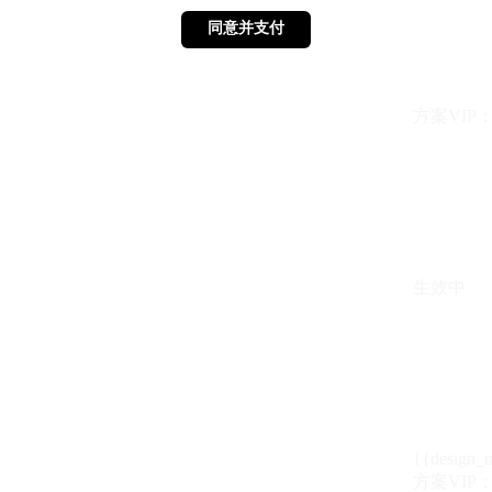
同意并支付
同意并支付
方案VIP：{{ 
生效中
{{design_
方案VIP：