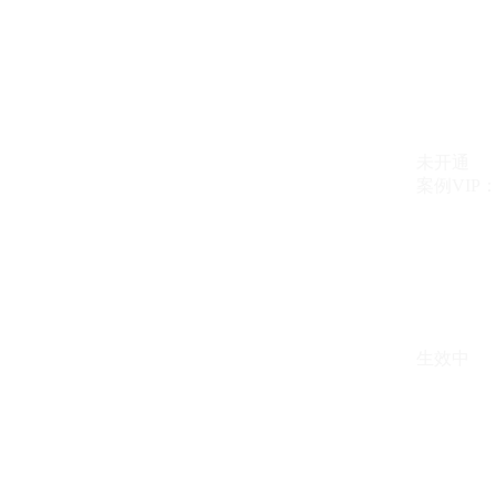
未开通
案例VIP：{{ c
生效中