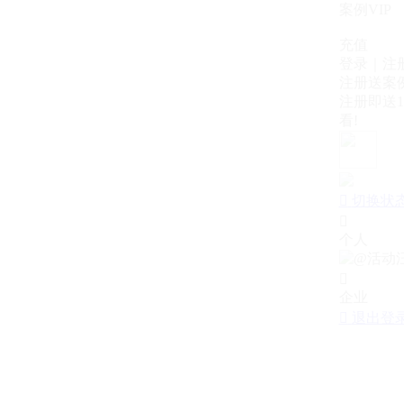
案例VIP
充值
登录｜注
注册送案例
注册即送1
看!

切换状

个人

企业

退出登