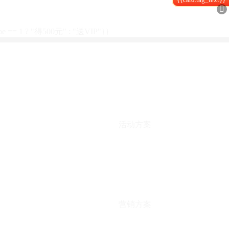

type == 1 ? "得500元" : "送VIP"}}
活动方案
营销方案