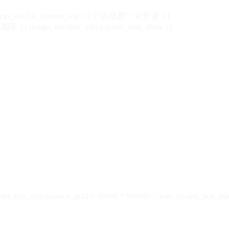
vip_info?.is_content_vip > 0 ? '去续费' : '未开通' }}
 {{ design_member_info.expired_time_show }}
der_box_info.balance_gold > 99999 ? '99999+' : user_header_box_