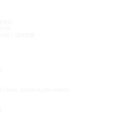
册有礼
VIP
50元！还享免费
态
{{shop_list.person_nick_name}}
录