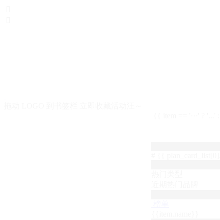


拖动 LOGO 到书签栏 立即收藏活动汪～
{{ item == '···' ? '...'
# {{ plan_card_list[0].
热门类型
近期热门品牌
榜单
{{item.name}}