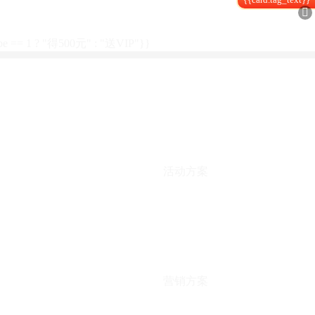

type == 1 ? "得500元" : "送VIP"}}
活动方案
营销方案