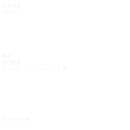
历史搜索
{{history}}
更多
热门搜索
{{ index + 1 }}
{{ hot }}
爆
热
新
站外内容搜查