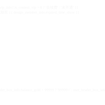
vip_info?.is_content_vip > 0 ? '去续费' : '未开通' }}
 {{ design_member_info.expired_time_show }}
der_box_info.balance_gold > 99999 ? '99999+' : user_header_box_