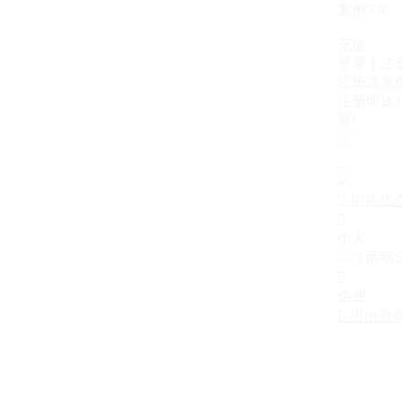
案例VIP
充值
登录｜注
注册送案例
注册即送1
看!

切换状

个人

企业

退出登