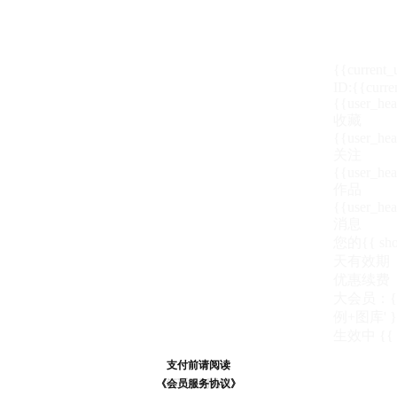
{{current
ID:{{curre
{{user_hea
收藏
{{user_hea
关注
{{user_hea
作品
{{user_hea
消息
您的{{ show
天
有效期
优惠续费
大会员：{{ de
例+图库' }
生效中
{{
支付前请阅读
支付前请阅读
《汪币规则说明》
《会员服务协议》