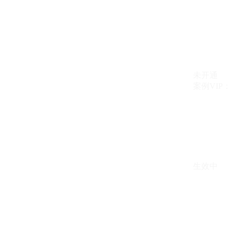
未开通
案例VIP：{{ c
生效中