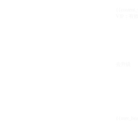
{{content_
VIP：有效期至
去升级
{{user_hea