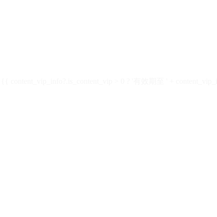
ontent_vip_info?.is_content_vip > 0 ? '有效期至 ' + content_vip_inf