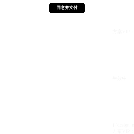
同意并支付
同意并支付
方案VIP：{{ 
生效中
{{design_
方案VIP：