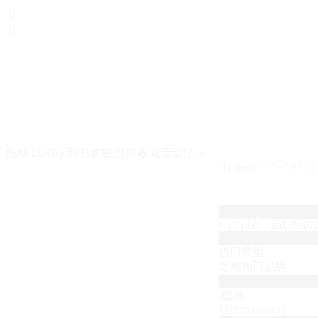


拖动 LOGO 到书签栏 立即收藏活动汪～
{{ item == '···' ? '...'
# {{ plan_card_list[0].
热门类型
近期热门品牌
榜单
{{item.name}}