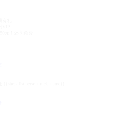
册有礼
VIP
50元！还享免费
态
{{shop_list.person_nick_name}}
录