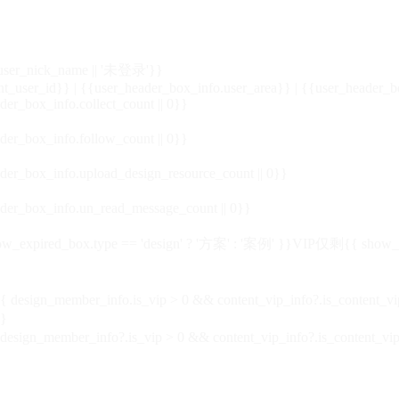
_user_nick_name || '未登录'}}
nt_user_id}} | {{user_header_box_info.user_area}} | {{user_header_b
der_box_info.collect_count || 0}}
der_box_info.follow_count || 0}}
der_box_info.upload_design_resource_count || 0}}
der_box_info.un_read_message_count || 0}}
_expired_box.type == 'design' ? '方案' : '案例' }}VIP
仅剩{{ show_exp
sign_member_info.is_vip > 0 && content_vip_info?.is_content_
}
 design_member_info?.is_vip > 0 && content_vip_info?.is_content_