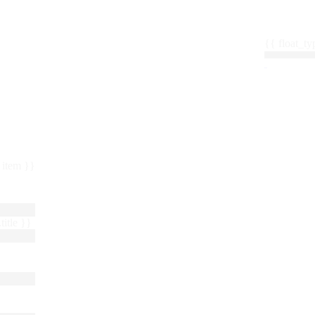
{{ float_
 : item }}
title }}