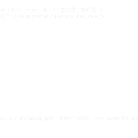
vip_info?.is_content_vip > 0 ? '去续费' : '未开通' }}
 {{ design_member_info.expired_time_show }}
der_box_info.balance_gold > 99999 ? '99999+' : user_header_box_