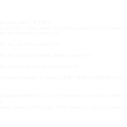
_user_nick_name || '未登录'}}
nt_user_id}} | {{user_header_box_info.user_area}} | {{user_header_b
der_box_info.collect_count || 0}}
der_box_info.follow_count || 0}}
der_box_info.upload_design_resource_count || 0}}
der_box_info.un_read_message_count || 0}}
_expired_box.type == 'design' ? '方案' : '案例' }}VIP
仅剩{{ show_exp
sign_member_info.is_vip > 0 && content_vip_info?.is_content_
}
 design_member_info?.is_vip > 0 && content_vip_info?.is_content_