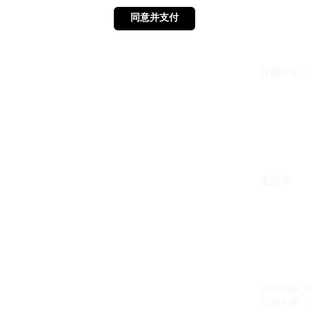
同意并支付
同意并支付
方案VIP：{{ 
生效中
{{design_
方案VIP：