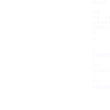
案例VIP
充值
登录｜注
注册送案例
注册即送1
看!

切换状

个人

企业

退出登