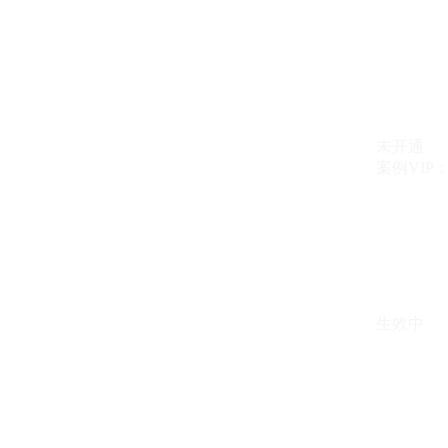
未开通
案例VIP：{{ c
生效中