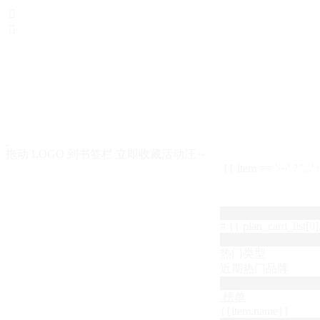


拖动 LOGO 到书签栏 立即收藏活动汪～
{{ item == '···' ? '...'
# {{ plan_card_list[0].
热门类型
近期热门品牌
榜单
{{item.name}}