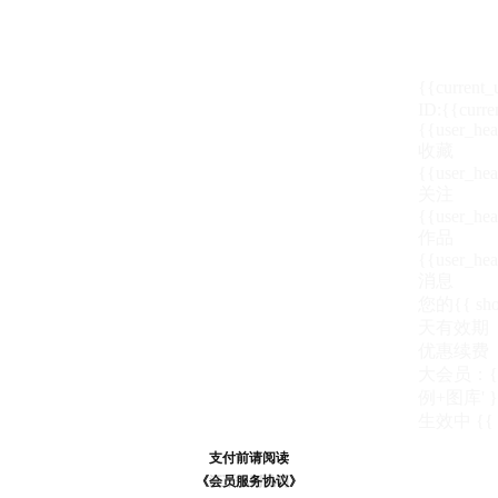
{{current
ID:{{curre
{{user_hea
收藏
{{user_hea
关注
{{user_hea
作品
{{user_hea
消息
您的{{ show
天
有效期
优惠续费
大会员：{{ de
例+图库' }
生效中
{{
支付前请阅读
支付前请阅读
《汪币规则说明》
《会员服务协议》