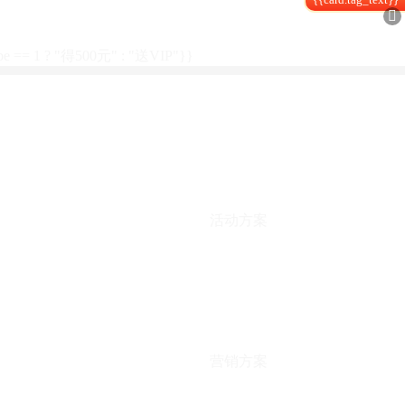

type == 1 ? "得500元" : "送VIP"}}
活动方案
营销方案