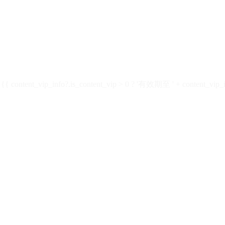
ontent_vip_info?.is_content_vip > 0 ? '有效期至 ' + content_vip_inf