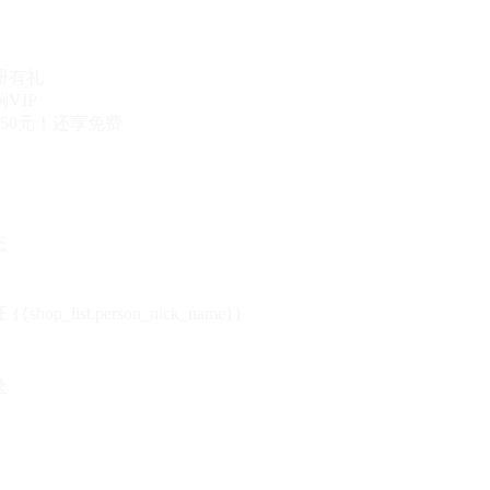
册有礼
VIP
50元！还享免费
态
{{shop_list.person_nick_name}}
录