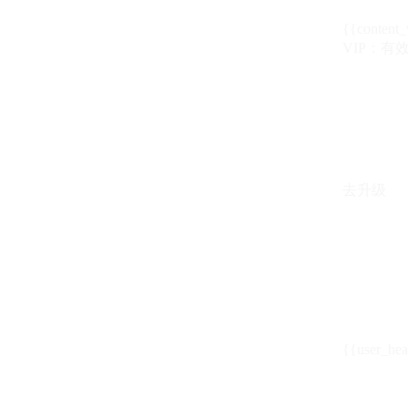
{{content_
VIP：有效期至
去升级
{{user_hea