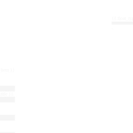
{{ float_
 : item }}
title }}