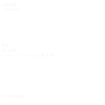
历史搜索
{{history}}
更多
热门搜索
{{ index + 1 }}
{{ hot }}
爆
热
新
站外内容搜查